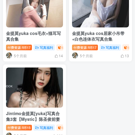
金提莫yuka cos毛衣+猫耳写
金提莫yuka cos居家小吊带
真合集
+白色连体衣写真合集
付费资源
17
写真福利
御姐写真照片专题
付费资源
17
写真福利
御姐
R币
R币
5个月前
5个月前
14
13
Jintimo金提莫[yuka]写真合
集3套【Mystic】陈圣俊前妻
付费资源
15
写真福利
御姐写真照片专题
R币