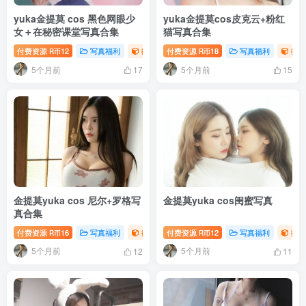
yuka金提莫 cos 黑色网眼少
yuka金提莫cos皮克云+粉红
女＋在秘密课堂写真合集
猫写真合集
付费资源
12
写真福利
御姐写真照片专题
付费资源
18
写真福利
御姐
R币
R币
5个月前
5个月前
17
15
金提莫yuka cos 尼尔+罗格写
金提莫yuka cos闺蜜写真
真合集
付费资源
16
写真福利
御姐写真照片专题
付费资源
12
写真福利
御姐
R币
R币
5个月前
5个月前
12
11