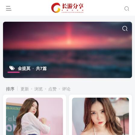
金提莫
共7篇
排序
更新
浏览
点赞
评论