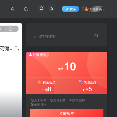
发布
开通会员
103
5
开启精彩搜索
开启精彩搜索
付费资源
付费资源
10
10
R币
R币
黄金会员
黄金会员
代理会员
代理会员
8
8
5
5
R币
R币
R币
R币
人工审核
人工审核
自动发货
自动发货
技术支持
技术支持
亲测可用
亲测可用
立即购买
立即购买