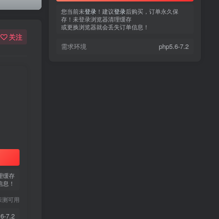
您当前未
您当前未
登录
登录
！建议
！建议
登录
登录
后购买，订单永久保
后购买，订单永久保
存！未登录浏览器清理缓存
存！未登录浏览器清理缓存
或更换浏览器就会丢失订单信息！
或更换浏览器就会丢失订单信息！
关注
需求环境
需求环境
php5.6-7.2
php5.6-7.2
热门文章
TOP1
3.4W+人已阅读
蠢沫沫 写真合集
理缓存
信息！
童颜网红樱井宁宁写真集套
TOP2
图
亲测可用
5年前
1.8W+人已阅读
6-7.2