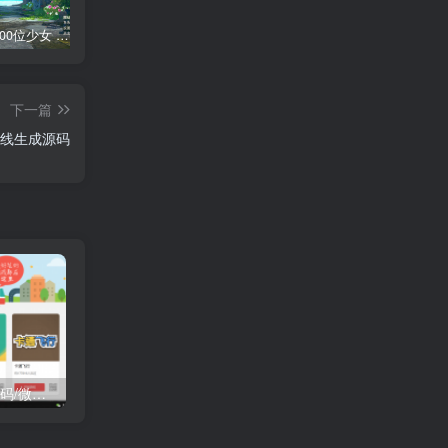
AI少女 1300位少女 捏脸面补数据整合包 总有一位是你想要的
网红桜井宁宁写真集套图二【内含210张】
网红桜井宁宁写真视频4集合集
短
下一篇
在线生成源码
H5 400个微信小游戏源码/微信公众号引流源码/朋友圈小游戏引流源码
H5 植物大战僵尸源码
H5 个人引导页官网