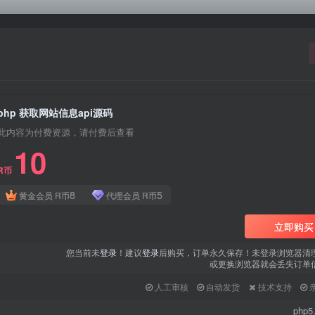
php 获取网站信息api源码
此内容为付费资源，请付费后查看
10
R币
8
5
黄金会员
R币
代理会员
R币
立即购买
您当前未
登录
！建议
登录
后购买，订单永久保存！未登录浏览器清
或更换浏览器就会丢失订单
人工审核
自动发货
技术支持
php5.