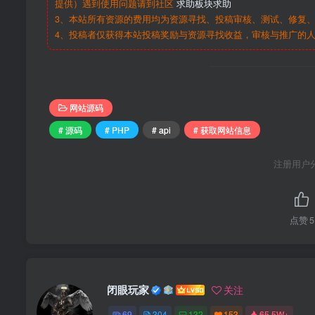
提供）遇到使用问题请到社区
求助板块求助
3、本站所有资源的费用均为资源寻找、投稿审核、测试、修复、
4、投稿者仅获得本站投稿奖励与资源寻找收益，审核与推广的
网站源码
# 源码
# PHP
# api
# 获取网站信息
注册用户
点赞
5
闭眼玩家
关注
69
304
132
153
65.5W+