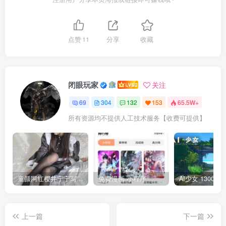
点赞
11
分享
收藏
闭眼玩家
关注
69
304
132
153
65.5W+
所有资源均不提供人工技术服务【收费可提供】
童颜网红樱井宁宁写真集套图
免费漫画 小程序
上一篇
下一篇