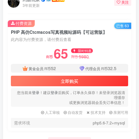
关注
3年前更新
付费资源
已售 63
PHP 高仿Ctcmscos写真视频站源码【可运营版】
此内容为付费资源，请付费后查看
65
限时特惠
5980
R币
R币
52
32.5
黄金会员
R币
代理会员
R币
立即购买
您当前未
登录
！建议
登录
后购买，订单永久保存！未登录浏览器清
理缓存
或更换浏览器就会丢失订单信息！
人工审核
自动发货
技术支持
亲测可用
需求环境
php5.6-7.2+mysql