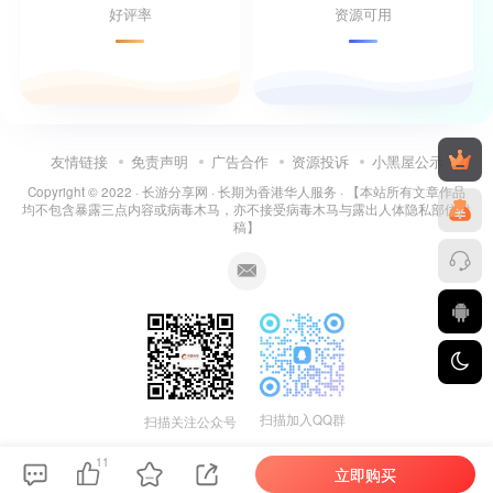
好评率
资源可用
友情链接
免责声明
广告合作
资源投诉
小黑屋公示
Copyright © 2022 ·
长游分享网
· 长期为香港华人服务 · 【本站所有文章作品
均不包含暴露三点内容或病毒木马，亦不接受病毒木马与露出人体隐私部位投
稿】
扫描加入QQ群
扫描关注公众号
11
立即购买