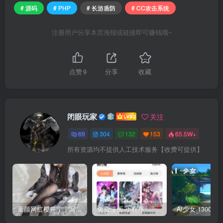
# 源码
# PHP
# 长游盾防
# CC攻击系统
注册用户分享本页海报或链接即可赚钱哦~
点赞
9
分享
收藏
闭眼玩家
关注
69
304
132
153
65.5W+
所有资源均不提供人工技术服务【收费可提供】
童颜网红樱井宁宁写真集套图
免费漫画 小程序