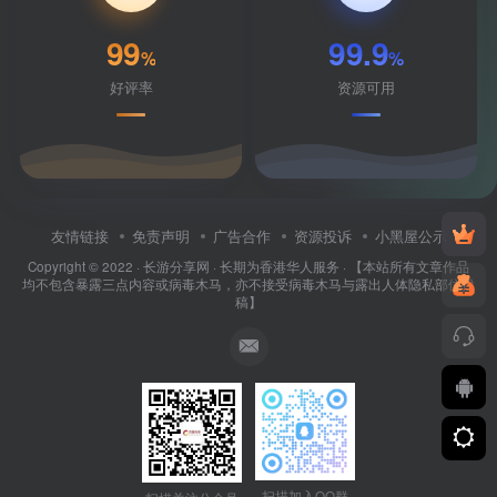
99
99.9
%
%
好评率
资源可用
友情链接
免责声明
广告合作
资源投诉
小黑屋公示
Copyright © 2022 ·
长游分享网
· 长期为香港华人服务 · 【本站所有文章作品
均不包含暴露三点内容或病毒木马，亦不接受病毒木马与露出人体隐私部位投
稿】
扫描加入QQ群