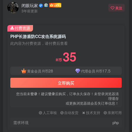
闭眼玩家
关注
3年前更新
付费资源
PHP长游盾防CC攻击系统源码
此内容为付费资源，请付费后查看
35
R币
28
17.5
黄金会员
R币
代理会员
R币
立即购买
您当前未
登录
！建议
登录
后购买，订单永久保存！未登录浏览器清
理缓存
或更换浏览器就会丢失订单信息！
人工审核
自动发货
技术支持
亲测可用
需求环境
php