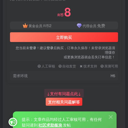
8
R币
2
免费
黄金会员
R币
代理会员
立即购买
您当前未
登录
！建议
登录
后购买，订单永久保存！未登录浏览器清
理缓存
或更换浏览器就会丢失订单信息！
人工审核
自动发货
技术支持
亲测可用
需求环境
H5
↓支付有问题点此↓
支付相关问题解答
提示：文章作品均经过人工审核可用，有任何
疑问请到
社区求助板块
发帖