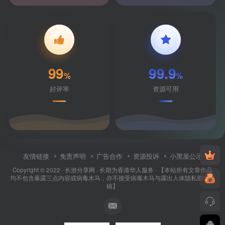
99
99.9
%
%
好评率
资源可用
友情链接
免责声明
广告合作
资源投诉
小黑屋公示
Copyright © 2022 ·
长游分享网
· 长期为香港华人服务 · 【本站所有文章作品
均不包含暴露三点内容或病毒木马，亦不接受病毒木马与露出人体隐私部位投
稿】