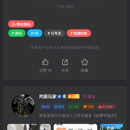
THE END
网站源码
# 源码
# H5
# 引导页
# 隐藏特效
注册用户分享本页海报或链接即可赚钱哦~
点赞
10
分享
收藏
闭眼玩家
关注
69
304
132
153
65.6W+
所有资源均不提供人工技术服务【收费可提供】