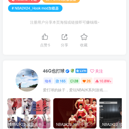
# NBA2K24_Hook mod加载器
注册用户分享本页海报或链接即可赚钱哦~
点赞
5
分享
收藏
46G也打球
关注
6
165
28
26
10.8W+
爱打球的妹子，爱玩NBA2K系列游戏....
NBA2K22 灌篮高手面补合集
NBA2K22 19年中国队面补合集