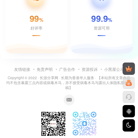
99
99.9
%
%
好评率
资源可用
友情链接
免责声明
广告合作
资源投诉
小黑屋公示
Copyright © 2022 ·
长游分享网
· 长期为香港华人服务 · 【本站所有文章作品
均不包含暴露三点内容或病毒木马，亦不接受病毒木马与露出人体隐私部位投
稿】