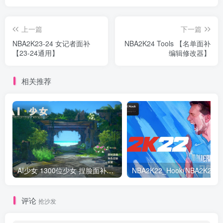
上一篇
下一篇
NBA2K23-24 女记者面补
NBA2K24 Tools 【名单面补
【23-24通用】
编辑修改器】
相关推荐
AI少女 1300位少女 捏脸面补数据整合包 总有一位是你想要的
NB
评论
抢沙发