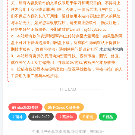
关，所有内容及软件的文章仅限用于学习和研究目的。不得将上
述内容用于商业或者非法用途，否则，一切后果请用户自负，我
们不保证内容的长久可用性，通过使用本站内容随之而来的风险
与本站无关。如果您喜欢该程序，请支持正版软件，购买注册，
得到更好的正版服务。侵删请致信E-mail：cy@cy520.cc
2、本站所有软件资源和源码均上传转存至大量网盘，如果遇到网
盘不可以下载请选择备用网盘下载，所有软件源码默认不提供后
期技术服务，(收费可提供）遇到使用问题请到社区
求助板块求助
3、本站所有资源的费用均为资源寻找、投稿审核、测试、修复、
储存等的人工及存储费用，并非源码/游戏/教程等的本身收费！
4、投稿者仅获得本站投稿奖励与资源寻找收益，审核与推广的人
工费用为推广者与本站所得。
THE END
nba2k22专题
PCmod及修改器
# 面补
# nba2k22
# 蔡徐坤
# 项链
# 精品
注册用户分享本页海报或链接即可赚钱哦~