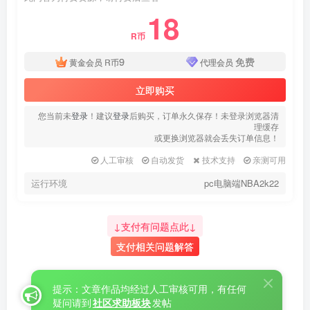
18
R币
9
免费
黄金会员
R币
代理会员
立即购买
您当前未
登录
！建议
登录
后购买，订单永久保存！未登录浏览器清
理缓存
或更换浏览器就会丢失订单信息！
人工审核
自动发货
技术支持
亲测可用
运行环境
pc电脑端NBA2k22
↓支付有问题点此↓
支付相关问题解答
提示：文章作品均经过人工审核可用，有任何
疑问请到
社区求助板块
发帖