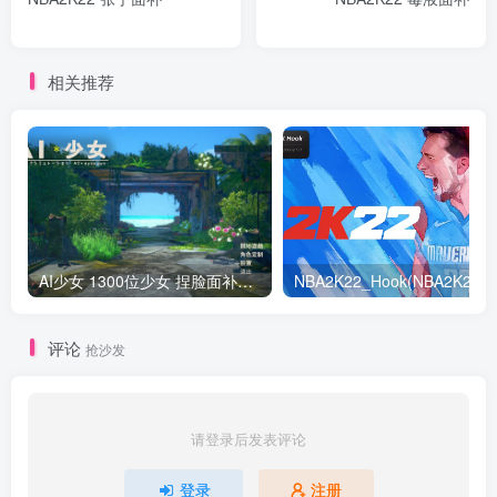
相关推荐
AI少女 1300位少女 捏脸面补数据整合包 总有一位是你想要的
NB
评论
抢沙发
请登录后发表评论
登录
注册