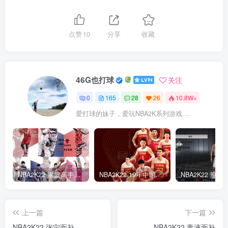
点赞
10
分享
收藏
46G也打球
关注
0
165
28
26
10.8W+
爱打球的妹子，爱玩NBA2K系列游戏....
NBA2K22 灌篮高手面补合集
NBA2K22 19年中国队面补合集
NBA2K22 流
上一篇
下一篇
NBA2K22 张宁面补
NBA2K22 毒液面补