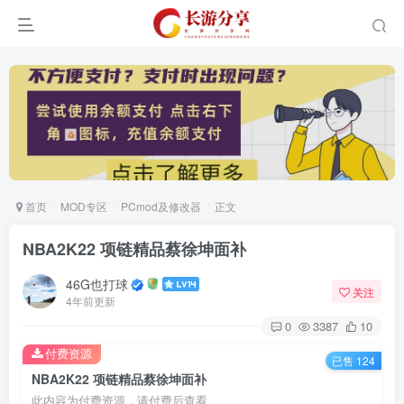
首页
MOD专区
PCmod及修改器
正文
NBA2K22 项链精品蔡徐坤面补
46G也打球
关注
4年前更新
0
3387
10
付费资源
已售 124
NBA2K22 项链精品蔡徐坤面补
此内容为付费资源，请付费后查看