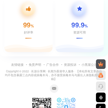
99
99.9
%
%
好评率
资源可用
友情链接
免责声明
广告合作
资源投诉
小黑屋公示
Copyright © 2022 ·
长游分享网
· 长期为香港华人服务 · 【本站所有文章作品
均不包含暴露三点内容或病毒木马，亦不接受病毒木马与露出人体隐私部位投
稿】