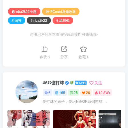
nba2k22专题
PCmod及修改器
# 面补
# nba2k22
# 流川枫
注册用户分享本页海报或链接即可赚钱哦~
点赞
6
分享
收藏
1
46G也打球
关注
6
165
28
26
10.8W+
爱打球的妹子，爱玩NBA2K系列游戏....