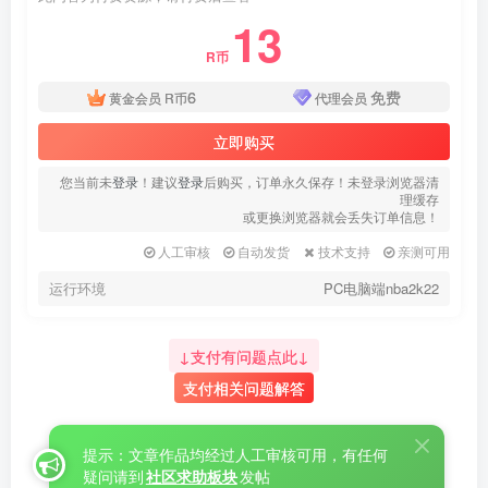
13
R币
6
免费
黄金会员
R币
代理会员
立即购买
您当前未
登录
！建议
登录
后购买，订单永久保存！未登录浏览器清
理缓存
或更换浏览器就会丢失订单信息！
人工审核
自动发货
技术支持
亲测可用
运行环境
PC电脑端nba2k22
↓支付有问题点此↓
支付相关问题解答
提示：文章作品均经过人工审核可用，有任何
疑问请到
社区求助板块
发帖