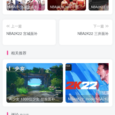
NBA2K22 灌篮高手面补合集
NBA2K22 19年中国队面补合集
上一篇
下一篇
NBA2K22 宫城面补
NBA2K22 三井面补
相关推荐
AI少女 1300位少女 捏脸面补数据整合包 总有一位是你想要的
NB
评论
抢沙发