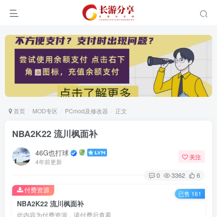
首页
MOD专区
PCmod及修改器
正文
NBA2K22 流川枫面补
46G也打球
关注
4年前更新
0
3362
6
付费资源
已售 161
NBA2K22 流川枫面补
此内容为付费资源，请付费后查看