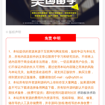
©
版权声明
免责
申明
1、本站提供的资源来源于互联网与网友投稿，版权争议与本站无
关，所有内容及软件的文章仅限用于学习和研究目的。不得将上
述内容用于商业或者非法用途，否则，一切后果请用户自负，我
们不保证内容的长久可用性，通过使用本站内容随之而来的风险
与本站无关。如果您喜欢该程序，请支持正版软件，购买注册，
得到更好的正版服务。侵删请致信E-mail：cy@cy520.cc
2、本站所有软件资源和源码均上传转存至大量网盘，如果遇到网
盘不可以下载请选择备用网盘下载，所有软件源码默认不提供后
期技术服务，(收费可提供）遇到使用问题请到社区
求助板块求助
3、本站所有资源的费用均为资源寻找、投稿审核、测试、修复、
储存等的人工及存储费用，并非源码/游戏/教程等的本身收费！