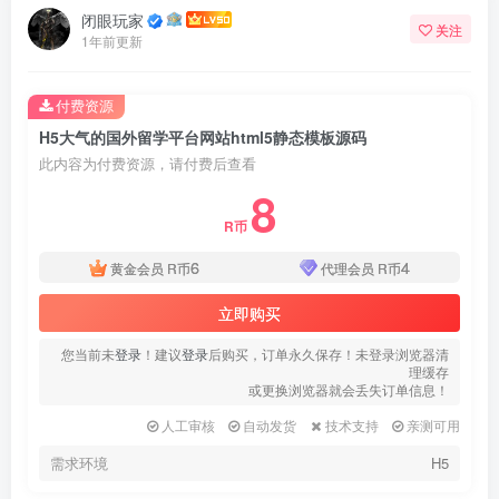
闭眼玩家
关注
1年前更新
付费资源
H5大气的国外留学平台网站html5静态模板源码
此内容为付费资源，请付费后查看
8
R币
6
4
黄金会员
R币
代理会员
R币
立即购买
您当前未
登录
！建议
登录
后购买，订单永久保存！未登录浏览器清
理缓存
或更换浏览器就会丢失订单信息！
人工审核
自动发货
技术支持
亲测可用
需求环境
H5