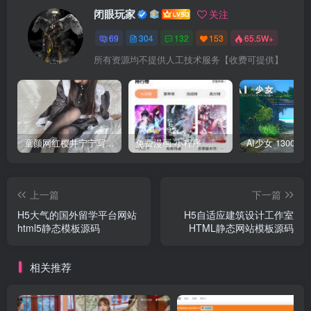
闭眼玩家
关注
69
304
132
153
65.5W+
所有资源均不提供人工技术服务【收费可提供】
童颜网红樱井宁宁写真集套图
免费漫画 小程序
上一篇
下一篇
H5大气的国外留学平台网站
H5自适应建筑设计工作室
html5静态模板源码
HTML静态网站模板源码
相关推荐