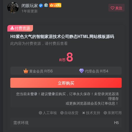
闭眼玩家
关注
1年前更新
付费资源
H5紫色大气的智能家居技术公司静态HTML网站模板源码
此内容为付费资源，请付费后查看
8
R币
6
4
黄金会员
R币
代理会员
R币
立即购买
您当前未
登录
！建议
登录
后购买，订单永久保存！未登录浏览器清
理缓存
或更换浏览器就会丢失订单信息！
人工审核
自动发货
技术支持
亲测可用
需求环境
H5