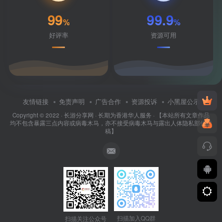
99
99.9
%
%
好评率
资源可用
友情链接
免责声明
广告合作
资源投诉
小黑屋公示
Copyright © 2022 ·
长游分享网
· 长期为香港华人服务 · 【本站所有文章作品
均不包含暴露三点内容或病毒木马，亦不接受病毒木马与露出人体隐私部位投
稿】
扫描加入QQ群
扫描关注公众号