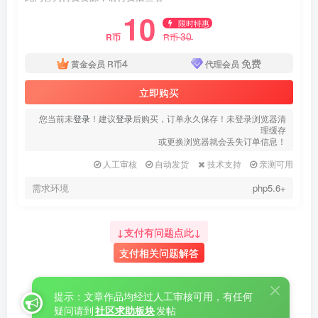
10
限时特惠
30
R币
R币
4
免费
黄金会员
R币
代理会员
立即购买
您当前未
登录
！建议
登录
后购买，订单永久保存！未登录浏览器清
理缓存
或更换浏览器就会丢失订单信息！
人工审核
自动发货
技术支持
亲测可用
需求环境
php5.6+
↓支付有问题点此↓
支付相关问题解答
提示：文章作品均经过人工审核可用，有任何
疑问请到
社区求助板块
发帖