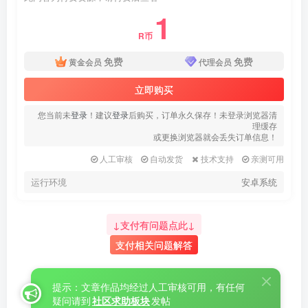
1
R币
免费
免费
黄金会员
代理会员
立即购买
您当前未
登录
！建议
登录
后购买，订单永久保存！未登录浏览器清
理缓存
或更换浏览器就会丢失订单信息！
人工审核
自动发货
技术支持
亲测可用
运行环境
安卓系统
↓支付有问题点此↓
支付相关问题解答
提示：文章作品均经过人工审核可用，有任何
疑问请到
社区求助板块
发帖