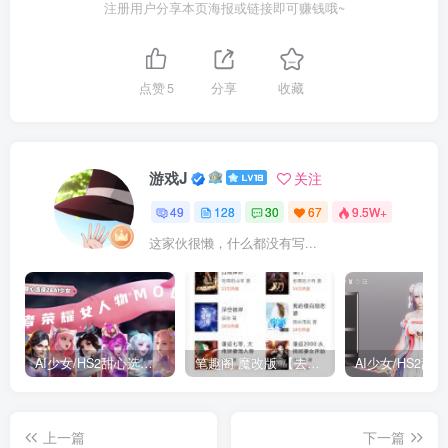
注册用户分享本页海报或链接即可赚钱哦~
点赞
5
分享
收藏
游戏J
关注
49
128
30
67
9.5W+
这家伙很懒，什么都没有写...
AI少女/HS2甜心选择2 仿王者荣耀人物卡全合集打包
笔趣阁 魔改版 【去广告免费小说】
上一篇
下一篇