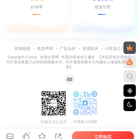
好评率
资源可用
友情链接
免责声明
广告合作
资源投诉
小黑屋公示
Copyright © 2022 ·
长游分享网
· 长期为香港华人服务 · 【本站所有文章作品
均不包含暴露三点内容或病毒木马，亦不接受病毒木马与露出人体隐私部位投
稿】
扫描加入QQ群
扫描关注公众号
5
立即购买