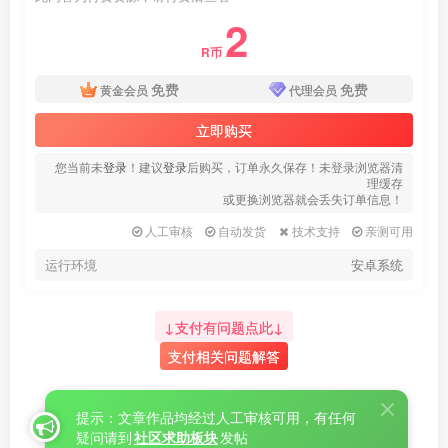
2
R币
免费
免费
黄金会员
代理会员
立即购买
您当前未
登录
！建议
登录
后购买，订单永久保存！未登录浏览器清
理缓存
或更换浏览器就会丢失订单信息！
人工审核
自动发货
技术支持
亲测可用
运行环境
安卓系统
↓支付有问题点此↓
支付相关问题解答
提示：文章作品均经过人工审核可用，有任何
疑问请到
社区求助板块
发帖