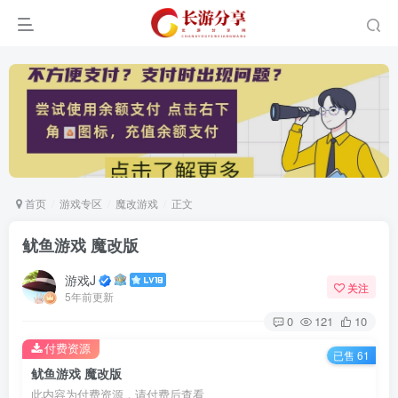
首页
游戏专区
魔改游戏
正文
鱿鱼游戏 魔改版
游戏J
关注
5年前更新
0
121
10
付费资源
已售 61
鱿鱼游戏 魔改版
此内容为付费资源，请付费后查看