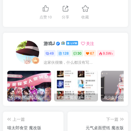
点赞
10
分享
收藏
游戏J
关注
49
128
30
67
9.5W+
这家伙很懒，什么都没有写...
AI少女/HS2甜心选择2 仿王者荣耀人物卡全合集打包
笔趣阁 魔改版 【去广告免费小说】
上一篇
下一篇
喵太郎食堂 魔改版
元气桌面壁纸 魔改版