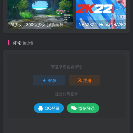
AI少女 1300位少女 捏脸面补数据整合包 总有一位是你想要的
NB
评论
抢沙发
请登录后发表评论
登录
注册
社交账号登录
QQ登录
微信登录