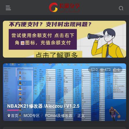
0
473
6
NBA2K21修改器 /Aleczou / V1.2.5
首页
MOD专区
PCmod及修改器
正文