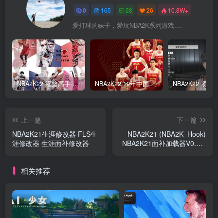
0
165
28
26
10.8W+
爱打球的妹子，爱玩NBA2K系列游戏....
NBA2K22 灌篮高手面补合集
NBA2K22 19年中国队面补合集
上一篇
下一篇
NBA2K21生涯修改器 FLS生
NBA2K21 (NBA2K_Hook)
涯修改器 生涯面补修改器
NBA2K21面补加载器V0.0.5
最新版
相关推荐