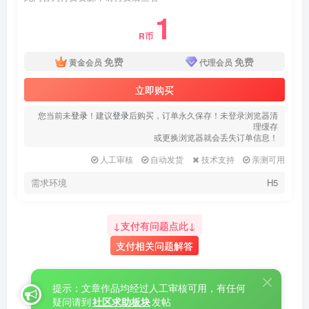
1
R币
免费
免费
黄金会员
代理会员
立即购买
您当前未
登录
！建议
登录
后购买，订单永久保存！未登录浏览器清
理缓存
或更换浏览器就会丢失订单信息！
人工审核
自动发货
技术支持
亲测可用
需求环境
H5
↓支付有问题点此↓
支付相关问题解答
提示：文章作品均经过人工审核可用，有任何
疑问请到
社区求助板块
发帖