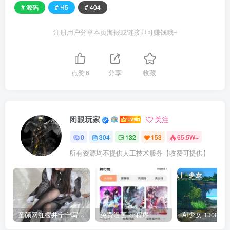
# 源码
# H5
# 404
注册用户分享本页海报或链接即可赚钱哦~
点赞
6
分享
收藏
闭眼玩家
关注
0
304
132
153
65.5W+
所有资源均不提供人工技术服务【收费可提供】
童颜网红樱井宁宁写真集套图
免费漫画 小程序