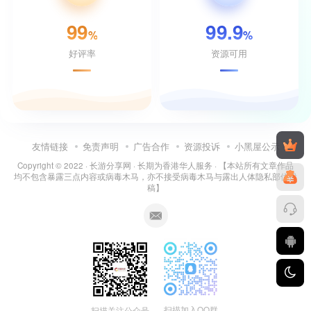
99
99.9
%
%
好评率
资源可用
友情链接
免责声明
广告合作
资源投诉
小黑屋公示
Copyright © 2022 ·
长游分享网
· 长期为香港华人服务 · 【本站所有文章作品
均不包含暴露三点内容或病毒木马，亦不接受病毒木马与露出人体隐私部位投
稿】
扫描加入QQ群
扫描关注公众号