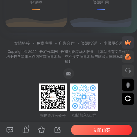
好评率
资源可用
友情链接
免责声明
广告合作
资源投诉
小黑屋公示
Copyright © 2022 ·
长游分享网
· 长期为香港华人服务 · 【本站所有文章作品
均不包含暴露三点内容或病毒木马，亦不接受病毒木马与露出人体隐私部位投
稿】
扫描加入QQ群
扫描关注公众号
6
立即购买