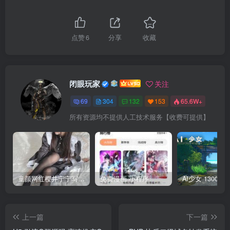
点赞
6
分享
收藏
闭眼玩家
关注
69
304
132
153
65.6W+
所有资源均不提供人工技术服务【收费可提供】
童颜网红樱井宁宁写真集套图
免费漫画 小程序
上一篇
下一篇