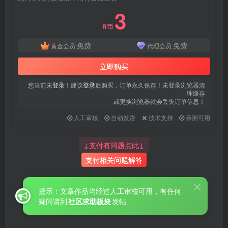
3
R币
免费
免费
黄金会员
代理会员
立即购买
您当前未
登录
！建议
登录
后购买，订单永久保存！未登录浏览器清
理缓存
或更换浏览器就会丢失订单信息！
人工审核
自动发货
技术支持
亲测可用
↓支付有问题点此↓
支付相关问题解答
提示：文章作品均经过人工审核可用，有任何
疑问请到
社区求助板块
发帖