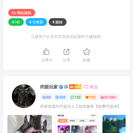
网站源码
# H5
# 引导页
# 跳转
注册用户分享本页海报或链接即可赚钱哦~
点赞
6
分享
收藏
闭眼玩家
关注
69
304
132
153
65.6W+
所有资源均不提供人工技术服务【收费可提供】