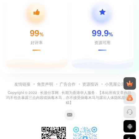
99
99.9
%
%
好评率
资源可用
友情链接
免责声明
广告合作
资源投诉
小黑屋公示
Copyright © 2022 ·
长游分享网
· 长期为香港华人服务 · 【本站所有文章作品
均不包含暴露三点内容或病毒木马，亦不接受病毒木马与露出人体隐私部位投
稿】