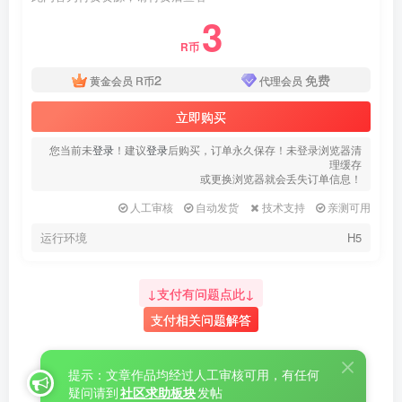
3
R币
2
免费
黄金会员
R币
代理会员
立即购买
您当前未
登录
！建议
登录
后购买，订单永久保存！未登录浏览器清
理缓存
或更换浏览器就会丢失订单信息！
人工审核
自动发货
技术支持
亲测可用
运行环境
H5
↓支付有问题点此↓
支付相关问题解答
提示：文章作品均经过人工审核可用，有任何
疑问请到
社区求助板块
发帖