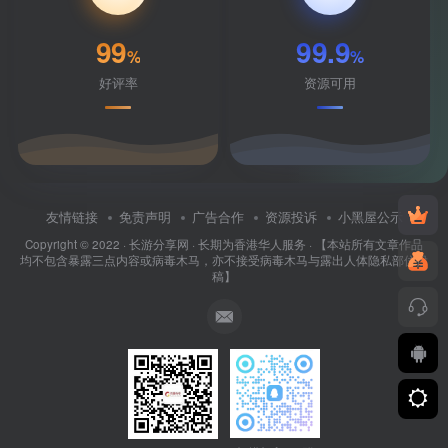
99
99.9
%
%
好评率
资源可用
友情链接
免责声明
广告合作
资源投诉
小黑屋公示
Copyright © 2022 ·
长游分享网
· 长期为香港华人服务 · 【本站所有文章作品
均不包含暴露三点内容或病毒木马，亦不接受病毒木马与露出人体隐私部位投
稿】