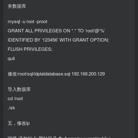
夹数据库
mysql -u root -proot
GRANT ALL PRIVILEGES ON *.* TO ‘root’@’%’
IDENTIFIED BY ‘123456’ WITH GRANT OPTION;
FLUSH PRIVILEGES;
quit
修改/root/sql/idplatdatabase.sql 192.168.200.129
导入数据库
cd /root
./sk
五，修改ip