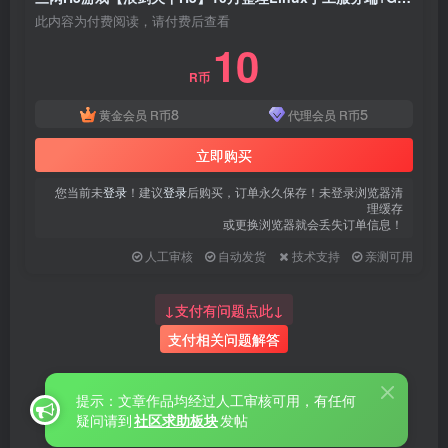
此内容为付费阅读，请付费后查看
10
R币
8
5
黄金会员
R币
代理会员
R币
立即购买
您当前未
登录
！建议
登录
后购买，订单永久保存！未登录浏览器清
理缓存
或更换浏览器就会丢失订单信息！
人工审核
自动发货
技术支持
亲测可用
↓支付有问题点此↓
支付相关问题解答
提示：文章作品均经过人工审核可用，有任何
疑问请到
社区求助板块
发帖