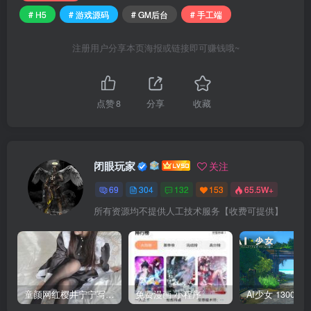
# H5
# 游戏源码
# GM后台
# 手工端
注册用户分享本页海报或链接即可赚钱哦~
点赞
8
分享
收藏
闭眼玩家
关注
69
304
132
153
65.5W+
所有资源均不提供人工技术服务【收费可提供】
童颜网红樱井宁宁写真集套图
免费漫画 小程序