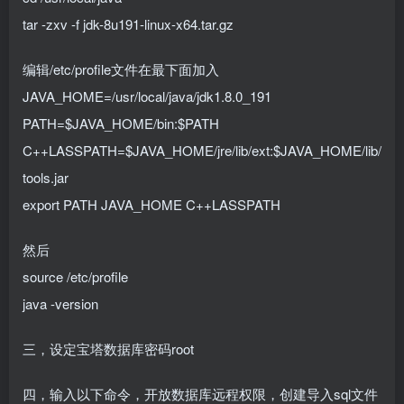
tar -zxv -f jdk-8u191-linux-x64.tar.gz
编辑/etc/profile文件在最下面加入
JAVA_HOME=/usr/local/java/jdk1.8.0_191
PATH=$JAVA_HOME/bin:$PATH
C++LASSPATH=$JAVA_HOME/jre/lib/ext:$JAVA_HOME/lib/
tools.jar
export PATH JAVA_HOME C++LASSPATH
然后
source /etc/profile
java -version
三，设定宝塔数据库密码root
四，输入以下命令，开放数据库远程权限，创建导入sql文件