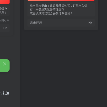
您当前未
登录
！建议
登录
后购买，订单永久保
理缓存
存！未登录浏览器清理缓存
信息！
或更换浏览器就会丢失订单信息！
亲测可用
需求环境
H5
H5
热门文章
TOP1
3.4W+人已阅读
蠢沫沫 写真合集
5未加
童颜网红樱井宁宁写真集套
TOP2
图
5年前
1.8W+人已阅读