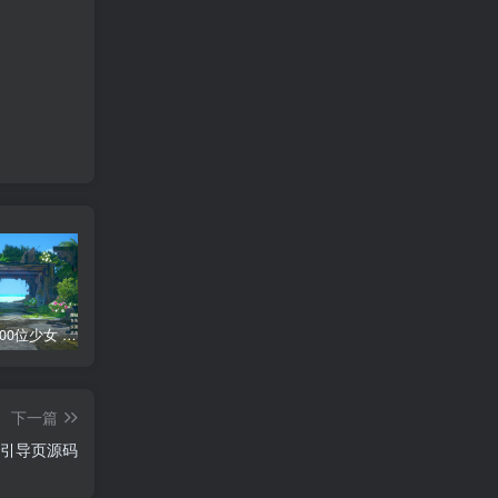
AI少女 1300位少女 捏脸面补数据整合包 总有一位是你想要的
网红桜井宁宁写真集套图二【内含210张】
网红桜井宁宁写真视频4集合集
短
下一篇
风引导页源码