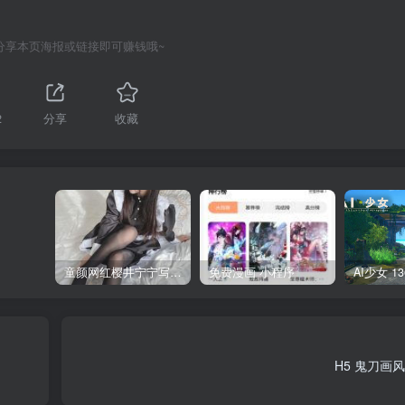
分享本页海报或链接即可赚钱哦~
2
分享
收藏
童颜网红樱井宁宁写真集套图
免费漫画 小程序
H5 鬼刀画