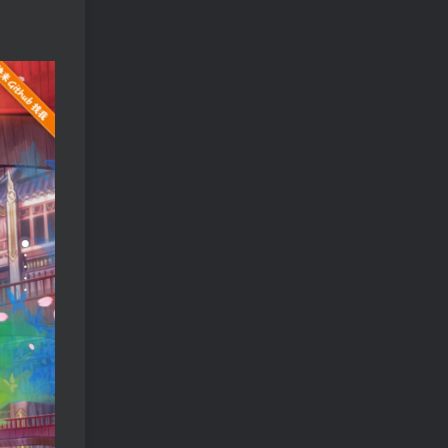
免费漫画 小程序
TOP3
5年前
1.4W+人已阅读
樱井宁宁cos风纪委员写真套
TOP4
图
4年前
1.3W+人已阅读
蠢沫沫 大巴车+健身环+埃及
TOP5
喵COS写真合集
4年前
1.1W+人已阅读
桜桃喵COS暖暖+长裙妹抖写
TOP6
真合集
4年前
9507人已阅读