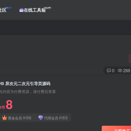
帖子
工具
社区
在线工具箱
0
288
H5 异次元二次元引导页源码
此内容为付费资源，请付费后查看
8
R币
登录
6
3
黄金会员
R币
代理会员
R币
没有账号？立即注册
立即购买