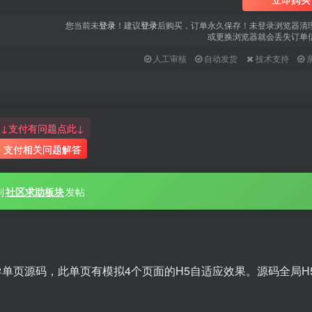
用户名或邮箱
您当前未
登录
！建议
登录
后购买，订单永久保存！未登录浏览器清
或更换浏览器就会丢失订单
登录密码
人工审核
自动发货
技术支持
找回密码
|
免密登录
记住登录
登录
↓支付有问题点此↓
支付相关问题解答
社交账号登录
QQ登录
微信登录
到
社区求助板块
发帖
使用社交账号登录即表示同意
用户协议
、
隐私声明
单页源码，此单页有模拟4个页面的H5自适应效果。源码全局H