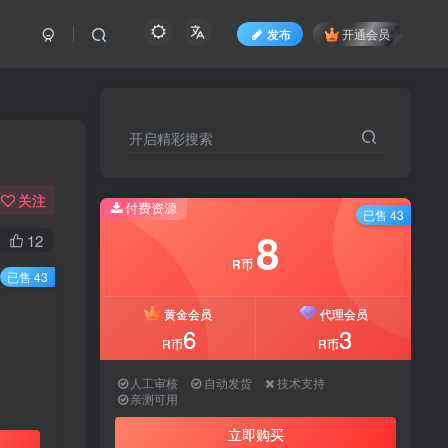
发布
开通会员
开启精彩搜索
关注
付费资源
已售 43
8
12
R币
已售 43
黄金会员
代理会员
6
3
R币
R币
人工审核
自动发货
技术支持
亲测可用
立即购买