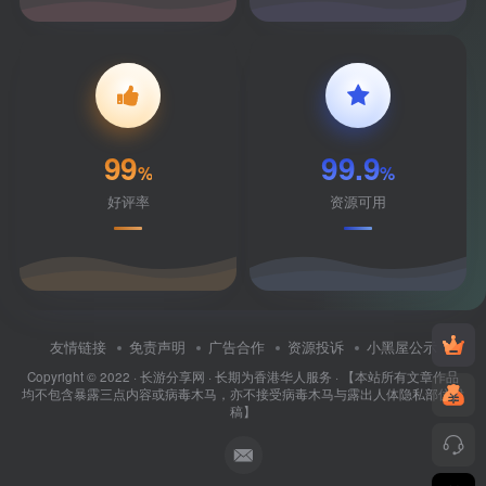
99
99.9
%
%
好评率
资源可用
友情链接
免责声明
广告合作
资源投诉
小黑屋公示
Copyright © 2022 ·
长游分享网
· 长期为香港华人服务 · 【本站所有文章作品
均不包含暴露三点内容或病毒木马，亦不接受病毒木马与露出人体隐私部位投
稿】