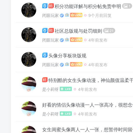
积分功能详解与积分帖免责申明
精
1
闭眼玩家
9个月前回复
社区总版规与处罚细则
精
21
闭眼玩家
4年前发布
头像分享板块版规
闭眼玩家
4年前发布
特别酷的女生头像动漫，神仙颜值温柔干
精
是小莉呀
4年前发布
好看的情侣头像动漫一人一张高冷，很想念
是小莉呀
4年前发布
女生闺蜜头像两人一人一张，想暂停时间留