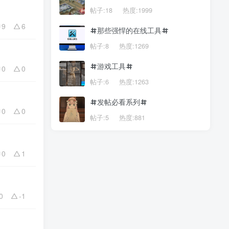
帖子:18
热度:1999
9
6
那些强悍的在线工具
帖子:8
热度:1269
游戏工具
0
0
帖子:6
热度:1263
发帖必看系列
0
0
帖子:5
热度:881
0
1
0
-1