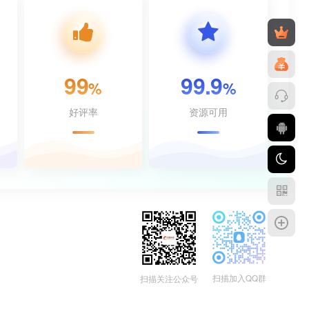
99
99.9
%
%
好评率
资源可用
扫描加入QQ群
扫描关注公众号