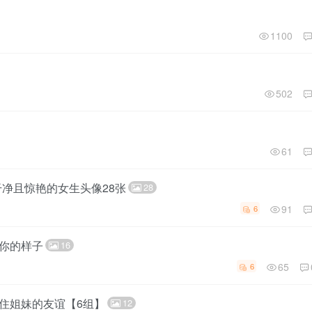
1100
502
61
净且惊艳的女生头像28张
28
91
6
你的样子
16
65
6
住姐妹的友谊【6组】
12