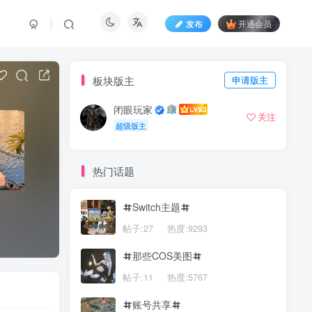
发布
开通会员
板块版主
申请版主
闭眼玩家
关注
超级版主
热门话题
Switch主题
帖子:27
热度:9293
那些COS美图
帖子:11
热度:5767
账号共享