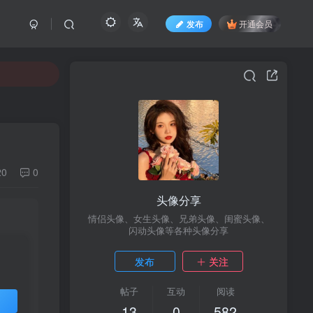
发布
开通会员
20
0
头像分享
情侣头像、女生头像、兄弟头像、闺蜜头像、
闪动头像等各种头像分享
发布
关注
帖子
互动
阅读
13
0
582