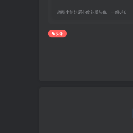
超酷小姐姐眉心纹花瓣头像，一组6张
头像