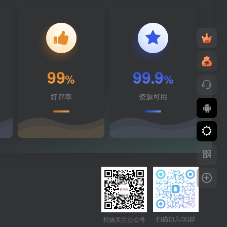
99
99.9
%
%
好评率
资源可用
扫描加入QQ群
扫描关注公众号