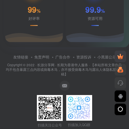
99
99.9
%
%
好评率
资源可用
友情链接
免责声明
广告合作
资源投诉
小黑屋公示
Copyright © 2022 ·
长游分享网
· 长期为香港华人服务 · 【本站所有文章作品
均不包含暴露三点内容或病毒木马，亦不接受病毒木马与露出人体隐私部位投
稿】
扫描加入QQ群
扫描关注公众号