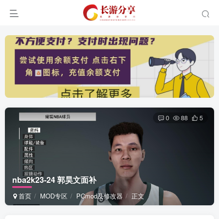
0
88
5
nba2k23-24 郭昊文面补
首页
MOD专区
PCmod及修改器
正文