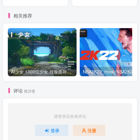
相关推荐
AI少女 1300位少女 捏脸面补数据整合包 总有一位是你想要的
NB
评论
抢沙发
请登录后发表评论
登录
注册