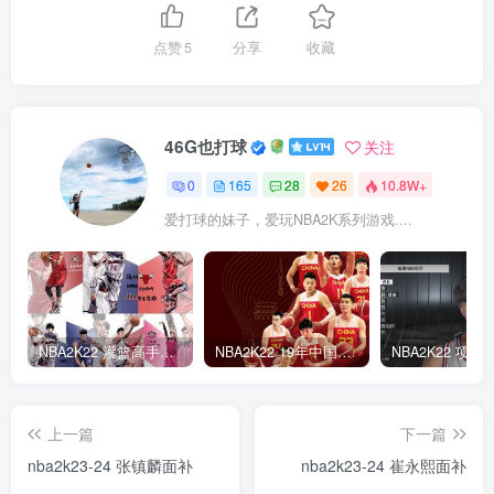
点赞
5
分享
收藏
46G也打球
关注
0
165
28
26
10.8W+
爱打球的妹子，爱玩NBA2K系列游戏....
NBA2K22 灌篮高手面补合集
NBA2K22 19年中国队面补合集
上一篇
下一篇
nba2k23-24 张镇麟面补
nba2k23-24 崔永熙面补