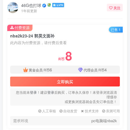
46G也打球
关注
1年前更新
付费资源
已售 1
nba2k23-24 郭昊文面补
此内容为付费资源，请付费后查看
8
R币
6
4
黄金会员
R币
代理会员
R币
立即购买
您当前未
登录
！建议
登录
后购买，订单永久保存！未登录浏览器清
理缓存
或更换浏览器就会丢失订单信息！
人工审核
自动发货
技术支持
亲测可用
需求环境
pc电脑端nba2k