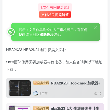
↓支付有问题点此↓
支付相关问题解答
提示：文章作品均经过人工审核可用，有任何
疑问请到
社区求助板块
发帖
NBA2K23-NBA2K24通用 郭昊文面补
2k23面补使用需要加载器与修改器，如未自备请到以下地址
下载：
NBA2K23_Hook(mod加载器)
会员专属
1年前
10
nba2k23飞大 生涯修改器【生
会员专属