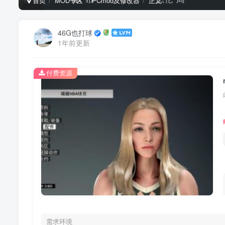
首页
MOD专区
PCmod及修改器
正文
46G也打球
1年前更新
付费资源
需求环境