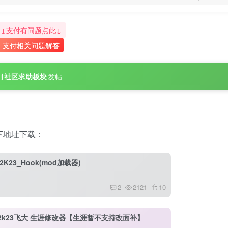
↓支付有问题点此↓
支付相关问题解答
到
社区求助板块
发帖
下地址下载：
2K23_Hook(mod加载器)
2
2121
10
a2k23飞大 生涯修改器【生涯暂不支持改面补】