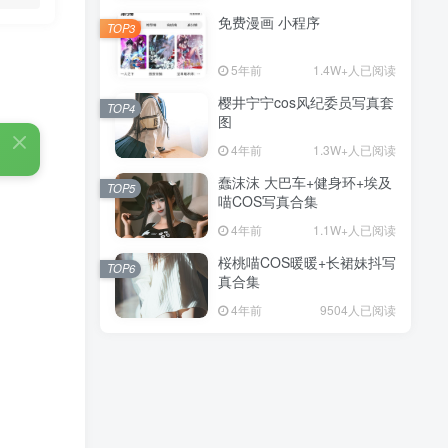
免费漫画 小程序
TOP3
5年前
1.4W+人已阅读
樱井宁宁cos风纪委员写真套
TOP4
图
4年前
1.3W+人已阅读
蠢沫沫 大巴车+健身环+埃及
TOP5
喵COS写真合集
4年前
1.1W+人已阅读
桜桃喵COS暖暖+长裙妹抖写
TOP6
真合集
4年前
9504人已阅读