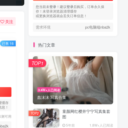
您当前未
登录
！建议
登录
后购买，订单永久保
存！未登录浏览器清理缓存
或更换浏览器就会丢失订单信息！
关注
需求环境
pc电脑端nba2k
已售 16
热门文章
TOP1
3.4W+人已阅读
蠢沫沫 写真合集
理缓存
信息！
童颜网红樱井宁宁写真集套
TOP2
亲测可用
图
5年前
1.8W+人已阅读
ba2k