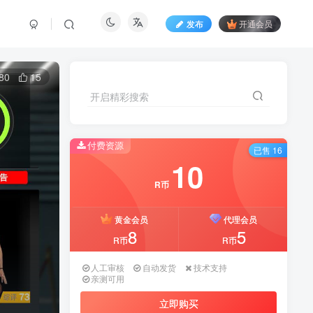
发布
开通会员
80
15
开启精彩搜索
付费资源
已售 16
10
R币
黄金会员
代理会员
8
5
R币
R币
人工审核
自动发货
技术支持
亲测可用
立即购买