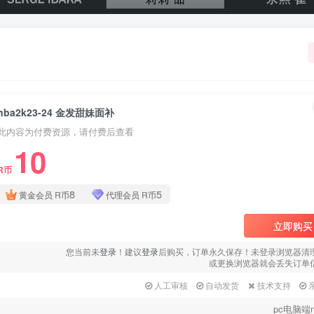
nba2k23-24 金发甜妹面补
此内容为付费资源，请付费后查看
10
R币
8
5
黄金会员
R币
代理会员
R币
立即购买
您当前未
登录
！建议
登录
后购买，订单永久保存！未登录浏览器清
或更换浏览器就会丢失订单
人工审核
自动发货
技术支持
pc电脑端n