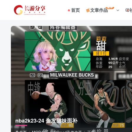
菜单
首页
文章作品
nba2k23-24 金发甜妹面补