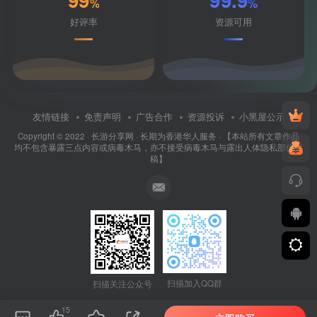
%
%
好评率
资源可用
友情链接
免责声明
广告合作
资源投诉
小黑屋公示
Copyright © 2022 ·
长游分享网
· 长期为香港华人服务 · 【本站所有文章作品
均不包含暴露三点内容或病毒木马，亦不接受病毒木马与露出人体隐私部位投
稿】
扫描加入QQ群
扫描关注公众号
15