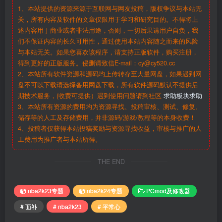
1、本站提供的资源来源于互联网与网友投稿，版权争议与本站无
关，所有内容及软件的文章仅限用于学习和研究目的。不得将上
述内容用于商业或者非法用途，否则，一切后果请用户自负，我
们不保证内容的长久可用性，通过使用本站内容随之而来的风险
与本站无关。如果您喜欢该程序，请支持正版软件，购买注册，
得到更好的正版服务。侵删请致信E-mail：cy@cy520.cc
2、本站所有软件资源和源码均上传转存至大量网盘，如果遇到网
盘不可以下载请选择备用网盘下载，所有软件源码默认不提供后
期技术服务，(收费可提供）遇到使用问题请到社区
求助板块求助
3、本站所有资源的费用均为资源寻找、投稿审核、测试、修复、
储存等的人工及存储费用，并非源码/游戏/教程等的本身收费！
4、投稿者仅获得本站投稿奖励与资源寻找收益，审核与推广的人
工费用为推广者与本站所得。
THE END
nba2k23专题
nba2k24专题
PCmod及修改器
# 面补
# nba2k23
# 平常心