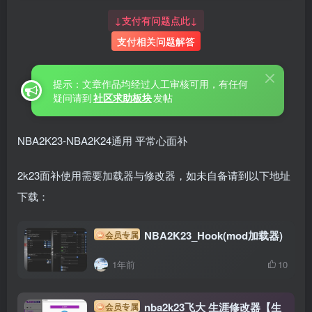
↓支付有问题点此↓
支付相关问题解答
提示：文章作品均经过人工审核可用，有任何
疑问请到
社区求助板块
发帖
NBA2K23-NBA2K24通用 平常心面补
2k23面补使用需要加载器与修改器，如未自备请到以下地址
下载：
NBA2K23_Hook(mod加载器)
会员专属
1年前
10
nba2k23飞大 生涯修改器【生
会员专属