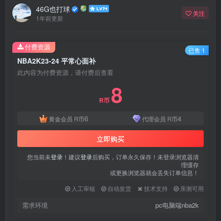
46G也打球
关注
1年前更新
付费资源
已售 1
NBA2K23-24 平常心面补
此内容为付费资源，请付费后查看
8
R币
6
4
黄金会员
R币
代理会员
R币
立即购买
您当前未
登录
！建议
登录
后购买，订单永久保存！未登录浏览器清
理缓存
或更换浏览器就会丢失订单信息！
人工审核
自动发货
技术支持
亲测可用
需求环境
pc电脑端nba2k