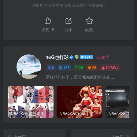
注册用户分享本页海报或链接即可赚钱哦~
点赞
15
分享
收藏
46G也打球
关注
0
165
28
26
10.8W+
爱打球的妹子，爱玩NBA2K系列游戏....
NBA2K22 灌篮高手面补合集
NBA2K22 19年中国队面补合集
上一篇
下一篇