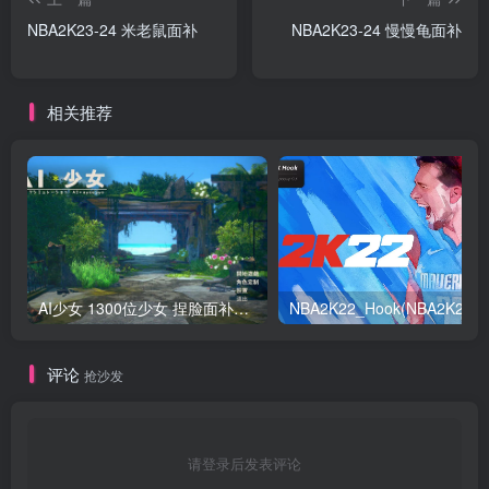
NBA2K23-24 米老鼠面补
NBA2K23-24 慢慢龟面补
相关推荐
AI少女 1300位少女 捏脸面补数据整合包 总有一位是你想要的
NB
评论
抢沙发
请登录后发表评论