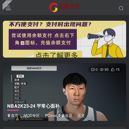
0
95
15
NBA2K23-24 平常心面补
首页
MOD专区
PCmod及修改器
正文