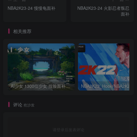
NBA2K23-24 慢慢龟面补
NBA2K23-24 火影忍者叛忍
面补
相关推荐
AI少女 1300位少女 捏脸面补数据整合包 总有一位是你想要的
NB
评论
抢沙发
请登录后发表评论