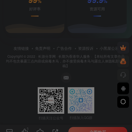
%
%
好评率
资源可用
友情链接
免责声明
广告合作
资源投诉
小黑屋公示
Copyright © 2022 ·
长游分享网
· 长期为香港华人服务 · 【本站所有文章作品
均不包含暴露三点内容或病毒木马，亦不接受病毒木马与露出人体隐私部位投
稿】
扫描加入QQ群
扫描关注公众号
5
立即购买