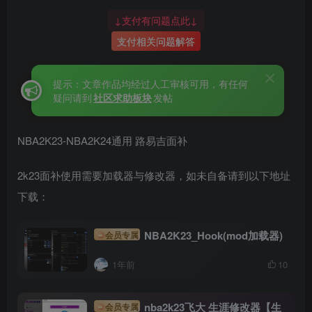
↓支付有问题点此↓
支付相关问题解答
提示：文章作品均经过人工审核可用，有任何
疑问请到
社区求助板块
发帖
NBA2K23-NBA2K24通用 路易吉面补
2k23面补使用需要加载器与修改器，如未自备请到以下地址
下载：
NBA2K23_Hook(mod加载器)
会员专属
1年前
10
nba2k23飞大 生涯修改器【生
会员专属