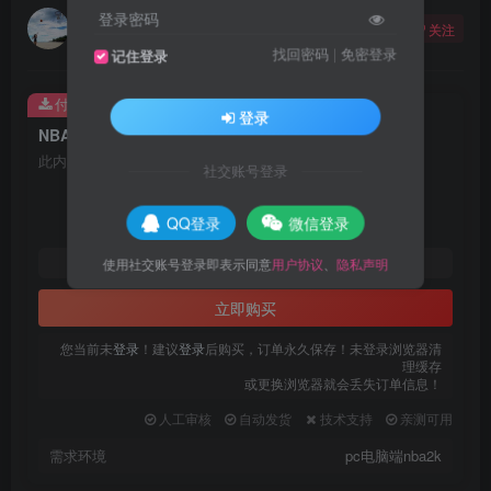
登录密码
46G也打球
关注
1年前更新
找回密码
|
免密登录
记住登录
付费资源
登录
NBA2K23-24 路易吉面补
此内容为付费资源，请付费后查看
社交账号登录
6
R币
QQ登录
微信登录
4
3
黄金会员
R币
代理会员
R币
使用社交账号登录即表示同意
用户协议
、
隐私声明
立即购买
您当前未
登录
！建议
登录
后购买，订单永久保存！未登录浏览器清
理缓存
或更换浏览器就会丢失订单信息！
人工审核
自动发货
技术支持
亲测可用
需求环境
pc电脑端nba2k