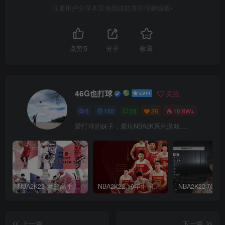
注册用户分享本页海报或链接即可赚钱哦~
点赞
5
分享
收藏
46G也打球
关注
6
165
28
26
10.8W+
爱打球的妹子，爱玩NBA2K系列游戏....
NBA2K22 灌篮高手面补合集
NBA2K22 19年中国队面补合集
上一篇
下一篇