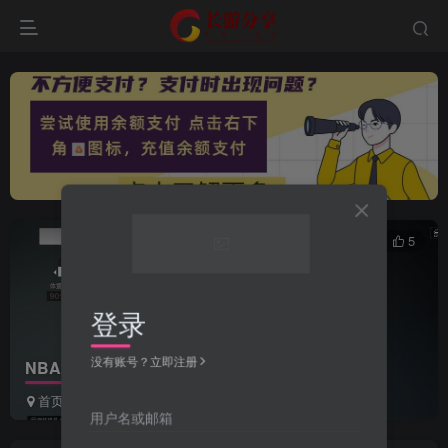
0
67
5
登录
没有账号？立即注册
NBA2K23-24 路易吉面补
首页
MOD专区
PCmod及修改器
正文
用户名或邮箱