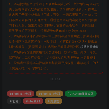
1、本站提供的资源来源于互联网与网友投稿，版权争议与本站无
关，所有内容及软件的文章仅限用于学习和研究目的。不得将上
述内容用于商业或者非法用途，否则，一切后果请用户自负，我
们不保证内容的长久可用性，通过使用本站内容随之而来的风险
与本站无关。如果您喜欢该程序，请支持正版软件，购买注册，
得到更好的正版服务。侵删请致信E-mail：cy@cy520.cc
2、本站所有软件资源和源码均上传转存至大量网盘，如果遇到网
盘不可以下载请选择备用网盘下载，所有软件源码默认不提供后
期技术服务，(收费可提供）遇到使用问题请到社区
求助板块求助
3、本站所有资源的费用均为资源寻找、投稿审核、测试、修复、
储存等的人工及存储费用，并非源码/游戏/教程等的本身收费！
4、投稿者仅获得本站投稿奖励与资源寻找收益，审核与推广的人
工费用为推广者与本站所得。
THE END
nba2k23专题
nba2k24专题
PCmod及修改器
# 面补
# nba2k23
# 路易吉