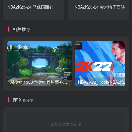
NBA2K23-24 马保国面补
NBA2K23-24 赤木晴子面补
相关推荐
AI少女 1300位少女 捏脸面补数据整合包 总有一位是你想要的
NB
评论
抢沙发
请登录后发表评论