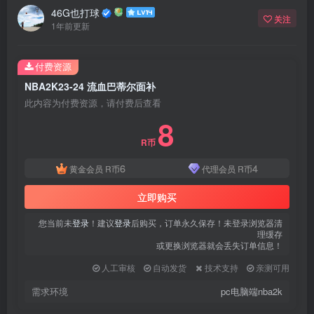
46G也打球
关注
1年前更新
付费资源
NBA2K23-24 流血巴蒂尔面补
此内容为付费资源，请付费后查看
8
R币
6
4
黄金会员
R币
代理会员
R币
立即购买
您当前未
登录
！建议
登录
后购买，订单永久保存！未登录浏览器清
理缓存
或更换浏览器就会丢失订单信息！
人工审核
自动发货
技术支持
亲测可用
需求环境
pc电脑端nba2k