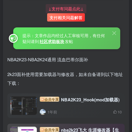
↓支付有问题点此↓
支付相关问题解答
提示：文章作品均经过人工审核可用，有任何
疑问请到
社区求助板块
发帖
NBA2K23-NBA2K24通用 流血巴蒂尔面补
2k23面补使用需要加载器与修改器，如未自备请到以下地址
下载：
NBA2K23_Hook(mod加载器)
会员专属
1年前
10
nba2k23飞大 生涯修改器【生
会员专属