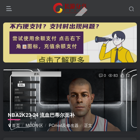
0
83
12
NBA2K23-24 流血巴蒂尔面补
首页
MOD专区
PCmod及修改器
正文