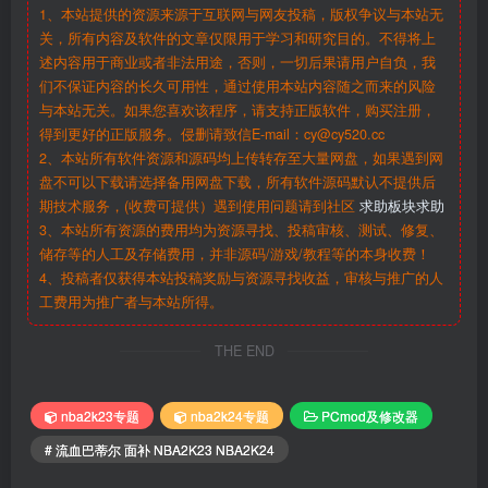
1、本站提供的资源来源于互联网与网友投稿，版权争议与本站无
关，所有内容及软件的文章仅限用于学习和研究目的。不得将上
述内容用于商业或者非法用途，否则，一切后果请用户自负，我
们不保证内容的长久可用性，通过使用本站内容随之而来的风险
与本站无关。如果您喜欢该程序，请支持正版软件，购买注册，
得到更好的正版服务。侵删请致信E-mail：cy@cy520.cc
2、本站所有软件资源和源码均上传转存至大量网盘，如果遇到网
盘不可以下载请选择备用网盘下载，所有软件源码默认不提供后
期技术服务，(收费可提供）遇到使用问题请到社区
求助板块求助
3、本站所有资源的费用均为资源寻找、投稿审核、测试、修复、
储存等的人工及存储费用，并非源码/游戏/教程等的本身收费！
4、投稿者仅获得本站投稿奖励与资源寻找收益，审核与推广的人
工费用为推广者与本站所得。
THE END
nba2k23专题
nba2k24专题
PCmod及修改器
# 流血巴蒂尔 面补 NBA2K23 NBA2K24