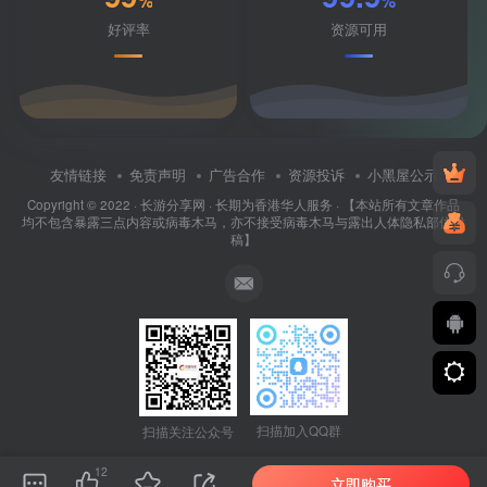
%
%
好评率
资源可用
友情链接
免责声明
广告合作
资源投诉
小黑屋公示
Copyright © 2022 ·
长游分享网
· 长期为香港华人服务 · 【本站所有文章作品
均不包含暴露三点内容或病毒木马，亦不接受病毒木马与露出人体隐私部位投
稿】
扫描加入QQ群
扫描关注公众号
12
立即购买