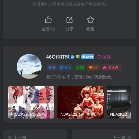
注册用户分享本页海报或链接即可赚钱哦~
点赞
12
分享
收藏
46G也打球
关注
6
165
28
26
10.8W+
爱打球的妹子，爱玩NBA2K系列游戏....
NBA2K22 灌篮高手面补合集
NBA2K22 19年中国队面补合集
上一篇
下一篇