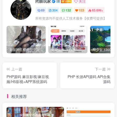
闭眼玩家
关注
69
304
132
153
65.6W+
所有资源均不提供人工技术服务【收费可提供】
童颜网红樱井宁宁写真集套图
免费漫画 小程序
上一篇
下一篇
PHP源码 麻豆影视/麻豆视
PHP 长游API源码 API合集
频/H5影视+APP系统源码
源码
相关推荐