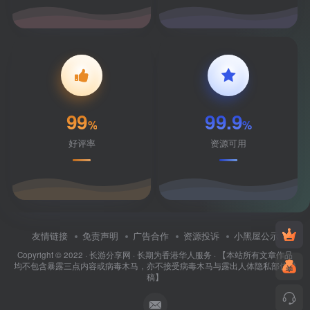
99
99.9
%
%
好评率
资源可用
友情链接
免责声明
广告合作
资源投诉
小黑屋公示
Copyright © 2022 ·
长游分享网
· 长期为香港华人服务 · 【本站所有文章作品
均不包含暴露三点内容或病毒木马，亦不接受病毒木马与露出人体隐私部位投
稿】