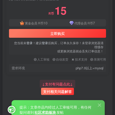
15
R币
10
7
黄金会员
R币
代理会员
R币
立即购买
您当前未
登录
！建议
登录
后购买，订单永久保存！未登录浏览器清
理缓存
或更换浏览器就会丢失订单信息！
人工审核
自动发货
技术支持
亲测可用
需求环境
php7.0以上+mysql
↓支付有问题点此↓
支付相关问题解答
提示：文章作品均经过人工审核可用，有任何
疑问请到
社区求助板块
发帖