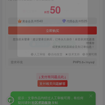
登录密码
50
找回密码
|
免密登录
记住登录
R币
40
25
黄金会员
R币
代理会员
R币
登录
立即购买
社交账号登录
您当前未
登录
！建议
登录
后购买，订单永久保存！未登录浏览器清
理缓存
或更换浏览器就会丢失订单信息！
QQ登录
微信登录
人工审核
自动发货
技术支持
亲测可用
使用社交账号登录即表示同意
用户协议
、
隐私声明
需求环境
PHP5.6+/mysql
↓支付有问题点此↓
支付相关问题解答
提示：文章作品均经过人工审核可用，有任何
疑问请到
社区求助板块
发帖