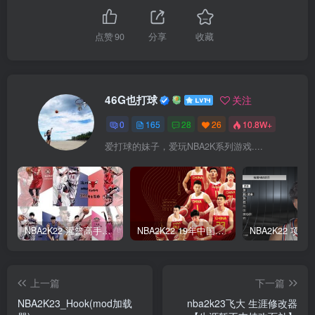
点赞
90
分享
收藏
46G也打球
关注
0
165
28
26
10.8W+
爱打球的妹子，爱玩NBA2K系列游戏....
NBA2K22 灌篮高手面补合集
NBA2K22 19年中国队面补合集
上一篇
下一篇
NBA2K23_Hook(mod加载
nba2k23飞大 生涯修改器