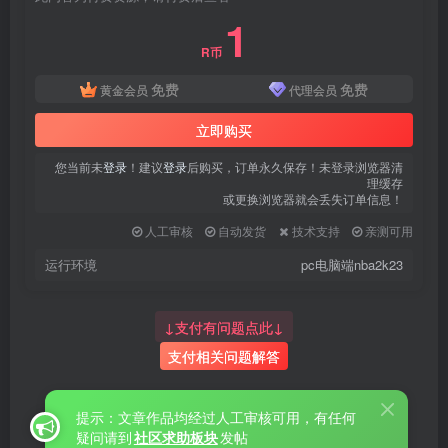
1
R币
免费
免费
黄金会员
代理会员
立即购买
您当前未
登录
！建议
登录
后购买，订单永久保存！未登录浏览器清
理缓存
或更换浏览器就会丢失订单信息！
人工审核
自动发货
技术支持
亲测可用
运行环境
pc电脑端nba2k23
↓支付有问题点此↓
支付相关问题解答
提示：文章作品均经过人工审核可用，有任何
疑问请到
社区求助板块
发帖