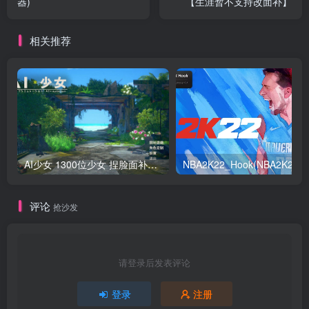
器)
【生涯暂不支持改面补】
相关推荐
AI少女 1300位少女 捏脸面补数据整合包 总有一位是你想要的
NB
评论
抢沙发
请登录后发表评论
登录
注册