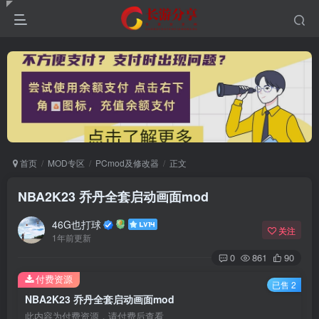
首页
MOD专区
PCmod及修改器
正文
NBA2K23 乔丹全套启动画面mod
46G也打球
关注
1年前更新
0
861
90
付费资源
已售 2
NBA2K23 乔丹全套启动画面mod
此内容为付费资源，请付费后查看