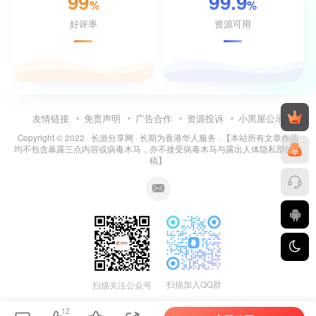
99
99.9
%
%
好评率
资源可用
友情链接
免责声明
广告合作
资源投诉
小黑屋公示
Copyright © 2022 ·
长游分享网
· 长期为香港华人服务 · 【本站所有文章作品
均不包含暴露三点内容或病毒木马，亦不接受病毒木马与露出人体隐私部位投
稿】
扫描加入QQ群
扫描关注公众号
12