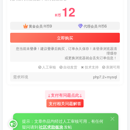
12
R币
9
6
黄金会员
R币
代理会员
R币
立即购买
您当前未
登录
！建议
登录
后购买，订单永久保存！未登录浏览器清
理缓存
或更换浏览器就会丢失订单信息！
人工审核
自动发货
技术支持
亲测可用
需求环境
php7.2+mysql
↓支付有问题点此↓
支付相关问题解答
提示：文章作品均经过人工审核可用，有任何
疑问请到
社区求助板块
发帖