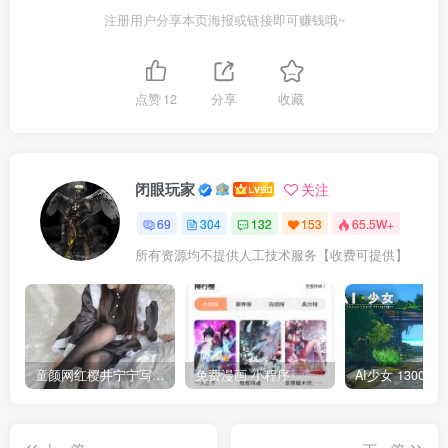
注册用户分享本页海报或链接即可赚钱哦~
点赞
12
分享
收藏
闭眼玩家
关注
69
304
132
153
65.5W+
所有资源均不提供人工技术服务【收费可提供】
童颜网红樱井宁宁写真集套图
免费漫画 小程序