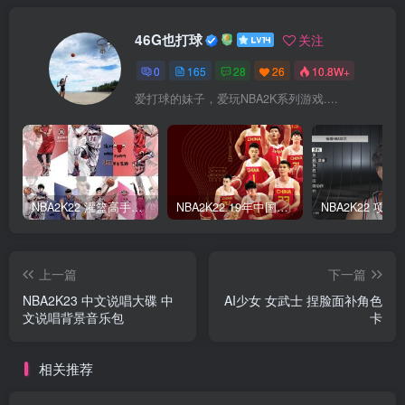
46G也打球
关注
0
165
28
26
10.8W+
爱打球的妹子，爱玩NBA2K系列游戏....
NBA2K22 灌篮高手面补合集
NBA2K22 19年中国队面补合集
上一篇
下一篇
NBA2K23 中文说唱大碟 中
AI少女 女武士 捏脸面补角色
文说唱背景音乐包
卡
相关推荐