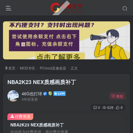
首页
MOD专区
PCmod及修改器
正文
NBA2K23 NEX质感画质补丁
46G也打球
关注
4年前更新
0
628
8
付费资源
NBA2K23 NEX质感画质补丁
此内容为付费资源，请付费后查看