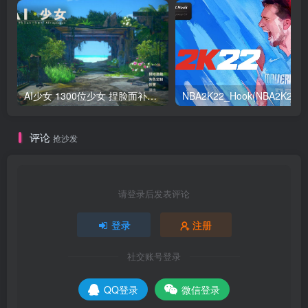
AI少女 1300位少女 捏脸面补数据整合包 总有一位是你想要的
NB
评论
抢沙发
请登录后发表评论
登录
注册
社交账号登录
QQ登录
微信登录