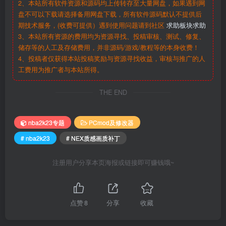
2、本站所有软件资源和源码均上传转存至大量网盘，如果遇到网
盘不可以下载请选择备用网盘下载，所有软件源码默认不提供后
期技术服务，(收费可提供）遇到使用问题请到社区
求助板块求助
3、本站所有资源的费用均为资源寻找、投稿审核、测试、修复、
储存等的人工及存储费用，并非源码/游戏/教程等的本身收费！
4、投稿者仅获得本站投稿奖励与资源寻找收益，审核与推广的人
工费用为推广者与本站所得。
THE END
nba2k23专题
PCmod及修改器
# nba2k23
# NEX质感画质补丁
注册用户分享本页海报或链接即可赚钱哦~
点赞
8
分享
收藏