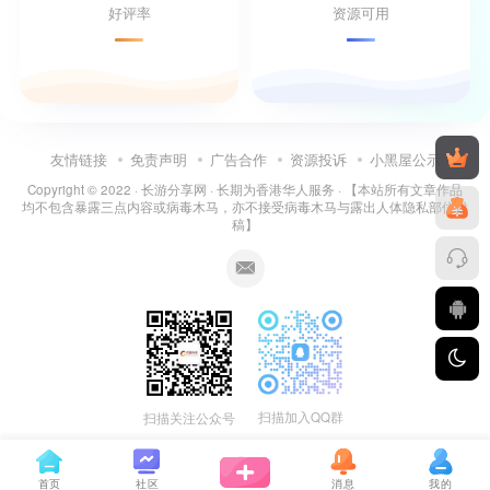
好评率
资源可用
友情链接
免责声明
广告合作
资源投诉
小黑屋公示
Copyright © 2022 ·
长游分享网
· 长期为香港华人服务 · 【本站所有文章作品
均不包含暴露三点内容或病毒木马，亦不接受病毒木马与露出人体隐私部位投
稿】
扫描加入QQ群
扫描关注公众号
首页
社区
消息
我的