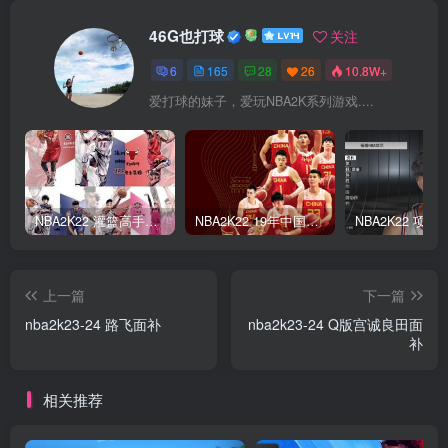
46G也打球
关注
6
165
28
26
10.8W+
爱打球的妹子，爱玩NBA2K系列游戏....
NBA2K22 灌篮高手面补合集
NBA2K22 19年中国队面补合集
上一篇
下一篇
nba2k23-24 路飞面补
nba2k23-24 Q版宫诚良田面
补
相关推荐