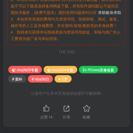
盘不可以下载请选择备用网盘下载，所有软件源码默认不提供后
期技术服务，(收费可提供）遇到使用问题请到社区
求助板块求助
3、本站所有资源的费用均为资源寻找、投稿审核、测试、修复、
储存等的人工及存储费用，并非源码/游戏/教程等的本身收费！
4、投稿者仅获得本站投稿奖励与资源寻找收益，审核与推广的人
工费用为推广者与本站所得。
THE END
nba2k23专题
nba2k24专题
PCmod及修改器
# 面补
# nba2k23
# C罗
注册用户分享本页海报或链接即可赚钱哦~
点赞
14
分享
收藏