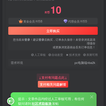
10
R币
8
5
黄金会员
R币
代理会员
R币
立即购买
您当前未
登录
！建议
登录
后购买，订单永久保存！未登录浏览器清
理缓存
或更换浏览器就会丢失订单信息！
人工审核
自动发货
技术支持
亲测可用
需求环境
pc电脑端nba2k
↓支付有问题点此↓
支付相关问题解答
提示：文章作品均经过人工审核可用，有任何
疑问请到
社区求助板块
发帖