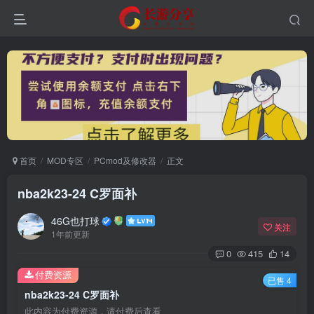
首页
MOD专区
PCmod及修改器
正文
nba2k23-24 C罗面补
46G也打球
关注
1年前更新
0
415
14
付费资源
已售 4
nba2k23-24 C罗面补
此内容为付费资源，请付费后查看