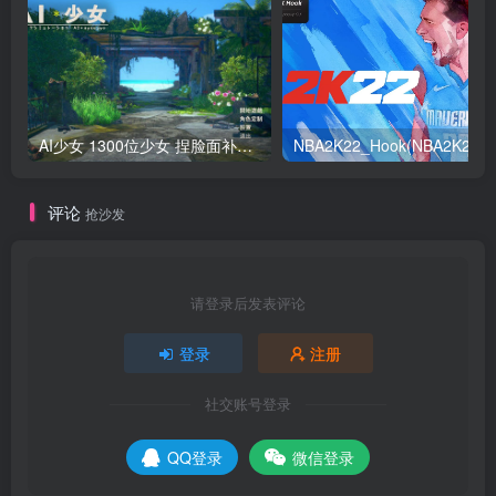
AI少女 1300位少女 捏脸面补数据整合包 总有一位是你想要的
NB
评论
抢沙发
请登录后发表评论
登录
注册
社交账号登录
QQ登录
微信登录