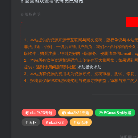
6.返回游戏查看该球员已修改
©
版权声明
1、本站提供的资源来源于互联网与网友投稿，版权争议与本站
非法用途，否则，一切后果请用户自负，我们不保证内容的长久
版软件，购买注册，得到更好的正版服务。侵删请致信E-mail：cy@c
2、本站所有软件资源和源码均上传转存至大量网盘，如果遇到
提供）遇到使用问题请到社区
求助板块求助
3、本站所有资源的费用均为资源寻找、投稿审核、测试、修复、
4、投稿者仅获得本站投稿奖励与资源寻找收益，审核与推广的
nba2k23专题
nba2k24专题
PCmod及修改器
# 面补
# nba2k23
# 蔡徐坤
注册用户