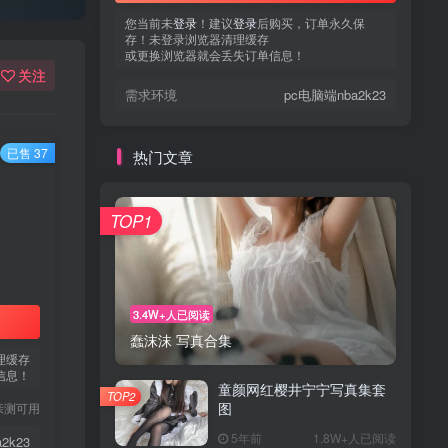
您当前未
登录
！建议
登录
后购买，订单永久保
存！未登录浏览器清理缓存
或更换浏览器就会丢失订单信息！
关注
需求环境
pc电脑端nba2k23
已售 37
热门文章
TOP1
3.4W+人已阅读
蠢沫沫 写真合集
理缓存
信息！
童颜网红樱井宁宁写真集套
TOP2
图
亲测可用
5年前
1.8W+人已阅读
2k23