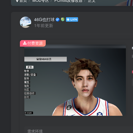
首页
MOD专区
PCmod及修改器
正文
46G也打球
1年前更新
付费资源
需求环境