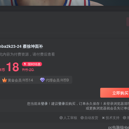
用户名或邮箱
登录密码
找回密码
|
免密登录
记住登录
nba2k23-24 蔡徐坤面补
登录
此内容为付费资源，请付费后查看
18
社交账号登录
限时特惠
20
R币
R币
QQ登录
微信登录
14
9
黄金会员
R币
代理会员
R币
使用社交账号登录即表示同意
用户协议
、
隐私声明
立即购买
您当前未
登录
！建议
登录
后购买，订单永久保存！未登录浏览器清
或更换浏览器就会丢失订单
人工审核
自动发货
技术支持
pc电脑端nba