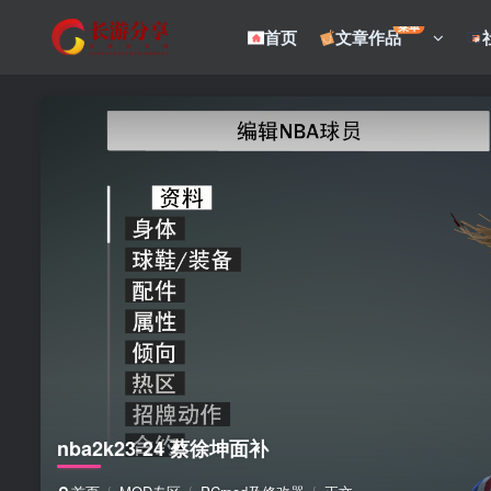
菜单
首页
文章作品
nba2k23-24 蔡徐坤面补