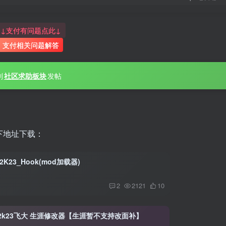
↓支付有问题点此↓
支付相关问题解答
到
社区求助板块
发帖
下地址下载：
2K23_Hook(mod加载器)
2
2121
10
a2k23飞大 生涯修改器【生涯暂不支持改面补】