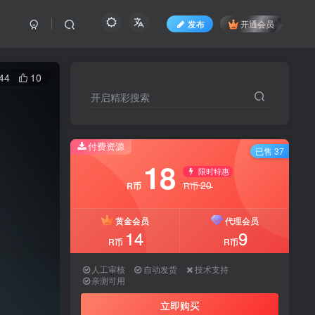
发布
开通会员
44
10
开启精彩搜索
付费资源
已售 37
18
限时特惠
20
R币
R币
黄金会员
代理会员
14
9
R币
R币
人工审核
自动发货
技术支持
亲测可用
立即购买