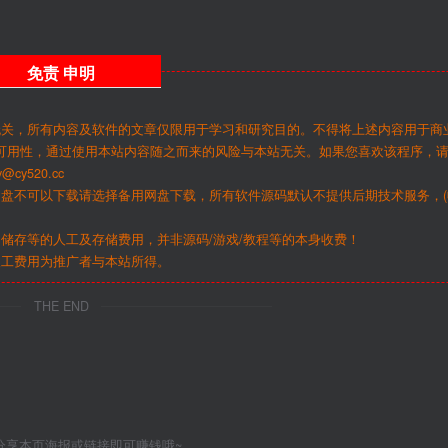
免责
申明
无关，所有内容及软件的文章仅限用于学习和研究目的。不得将上述内容用于商
可用性，通过使用本站内容随之而来的风险与本站无关。如果您喜欢该程序，
y520.cc
网盘不可以下载请选择备用网盘下载，所有软件源码默认不提供后期技术服务，(
储存等的人工及存储费用，并非源码/游戏/教程等的本身收费！
人工费用为推广者与本站所得。
THE END
分享本页海报或链接即可赚钱哦~