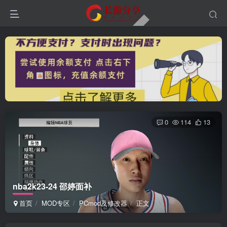
0
114
13
nba2k23-24 邵婷面补
首页
MOD专区
PCmod及修改器
正文