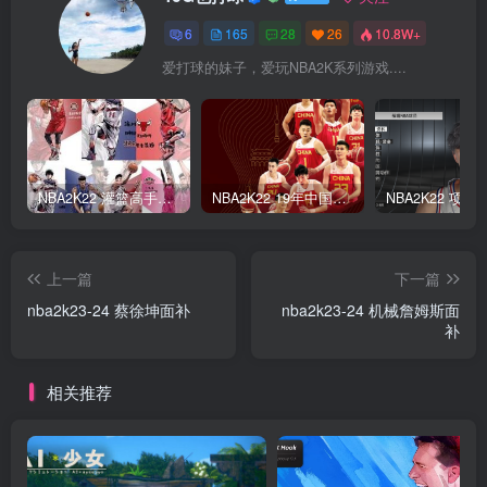
6
165
28
26
10.8W+
爱打球的妹子，爱玩NBA2K系列游戏....
NBA2K22 灌篮高手面补合集
NBA2K22 19年中国队面补合集
上一篇
下一篇
nba2k23-24 蔡徐坤面补
nba2k23-24 机械詹姆斯面
补
相关推荐