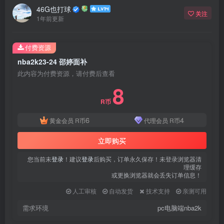
46G也打球
关注
1年前更新
付费资源
nba2k23-24 邵婷面补
此内容为付费资源，请付费后查看
8
R币
6
4
黄金会员
R币
代理会员
R币
立即购买
您当前未
登录
！建议
登录
后购买，订单永久保存！未登录浏览器清
理缓存
或更换浏览器就会丢失订单信息！
人工审核
自动发货
技术支持
亲测可用
需求环境
pc电脑端nba2k