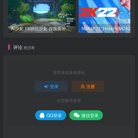
AI少女 1300位少女 捏脸面补数据整合包 总有一位是你想要的
NB
评论
抢沙发
请登录后发表评论
登录
注册
社交账号登录
QQ登录
微信登录