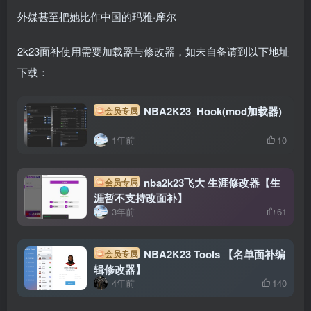
外媒甚至把她比作中国的玛雅·摩尔
2k23面补使用需要加载器与修改器，如未自备请到以下地址
下载：
NBA2K23_Hook(mod加载器)
会员专属
1年前
10
nba2k23飞大 生涯修改器【生
会员专属
涯暂不支持改面补】
3年前
61
NBA2K23 Tools 【名单面补编
会员专属
辑修改器】
4年前
140