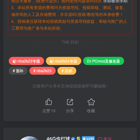
期技术服务，(收费可提供）遇到使用问题请到社区
求助板块求助
3、本站所有资源的费用均为资源寻找、投稿审核、测试、修复、
储存等的人工及存储费用，并非源码/游戏/教程等的本身收费！
4、投稿者仅获得本站投稿奖励与资源寻找收益，审核与推广的人
工费用为推广者与本站所得。
THE END
nba2k23专题
nba2k24专题
PCmod及修改器
# 面补
# nba2k23
# 邵婷
注册用户分享本页海报或链接即可赚钱哦~
点赞
13
分享
收藏
46G也打球
关注