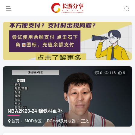
0
116
9
NBA2K23-24 穆铁柱面补
首页
MOD专区
PCmod及修改器
正文