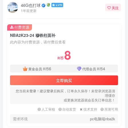
46G也打球
关注
1年前更新
付费资源
NBA2K23-24 穆铁柱面补
此内容为付费资源，请付费后查看
8
R币
6
4
黄金会员
R币
代理会员
R币
立即购买
您当前未
登录
！建议
登录
后购买，订单永久保存！未登录浏览器清
理缓存
或更换浏览器就会丢失订单信息！
人工审核
自动发货
技术支持
亲测可用
需求环境
pc电脑端nba2k