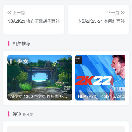
上一篇
下一篇
NBA2K23 海盗王黑胡子面补
NBA2K23-24 某网红面补
相关推荐
AI少女 1300位少女 捏脸面补数据整合包 总有一位是你想要的
NB
评论
抢沙发