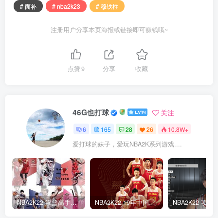
# 面补
# nba2k23
# 穆铁柱
注册用户分享本页海报或链接即可赚钱哦~
点赞
9
分享
收藏
46G也打球
关注
6
165
28
26
10.8W+
爱打球的妹子，爱玩NBA2K系列游戏....
NBA2K22 灌篮高手面补合集
NBA2K22 19年中国队面补合集