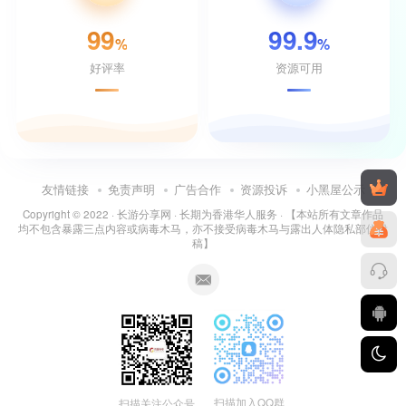
99
99.9
%
%
好评率
资源可用
友情链接
免责声明
广告合作
资源投诉
小黑屋公示
Copyright © 2022 ·
长游分享网
· 长期为香港华人服务 · 【本站所有文章作品
均不包含暴露三点内容或病毒木马，亦不接受病毒木马与露出人体隐私部位投
稿】
扫描加入QQ群
扫描关注公众号