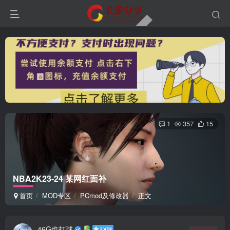
1
357
15
NBA2K23-24 某网红面补
首页
MOD专区
PCmod及修改器
正文
46G也打球