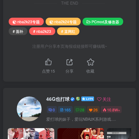
THE END
nba2k23专题
nba2k24专题
PCmod及修改器
# 面补
# nba2k23
# 某网红
注册用户分享本页海报或链接即可赚钱哦~
点赞
15
分享
收藏
46G也打球
关注
0
165
28
26
10.8W+
爱打球的妹子，爱玩NBA2K系列游戏....