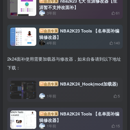
nba2k23飞大 生涯修改器【生
会员专属
涯暂不支持改面补】
3年前
61
NBA2K23 Tools 【名单面补编
会员专属
辑修改器】
4年前
140
2k24面补使用需要加载器与修改器，如未自备请到以下地址
下载：
NBA2K24_Hook(mod加载器)
会员专属
1年前
5
NBA2K24 Tools 【名单面补编
会员专属
辑修改器】
1年前
15