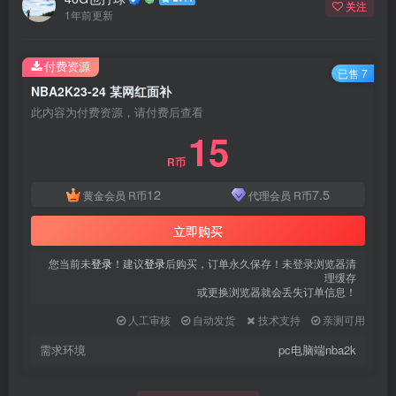
关注
1年前更新
付费资源
已售 7
NBA2K23-24 某网红面补
此内容为付费资源，请付费后查看
15
R币
12
7.5
黄金会员
R币
代理会员
R币
立即购买
您当前未
登录
！建议
登录
后购买，订单永久保存！未登录浏览器清
理缓存
或更换浏览器就会丢失订单信息！
人工审核
自动发货
技术支持
亲测可用
需求环境
pc电脑端nba2k