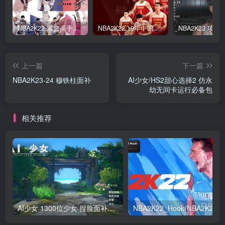
NBA2K22 灌篮高手面补合集
NBA2K22 19年中国队面补合集
上一篇
下一篇
NBA2K23-24 穆铁柱面补
AI少女/HS2甜心选择2 仿永
劫无间卡运行必备包
相关推荐
AI少女 1300位少女 捏脸面补数据整合包 总有一位是你想要的
NB