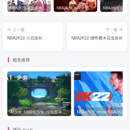
NBA2K22 灌篮高手面补合集
NBA2K22 19年中国队面补合集
上一篇
下一篇
NBA2K22 小丑面补
NBA2K22 绷带樱木花道面补
相关推荐
AI少女 1300位少女 捏脸面补数据整合包 总有一位是你想要的
NB
评论
抢沙发