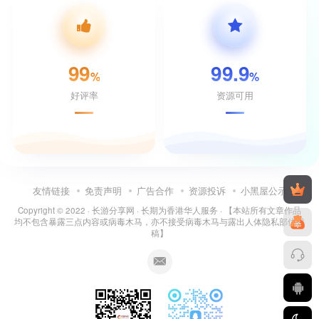
99
99.9
%
%
好评率
资源可用
友情链接
免责声明
广告合作
资源投诉
小黑屋公示
Copyright © 2022 ·
长游分享网
· 长期为香港华人服务 · 【本站所有文章作品
均不包含暴露三点内容或病毒木马，亦不接受病毒木马与露出人体隐私部位投
稿】