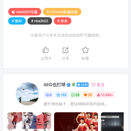
nba2k22专题
PCmod及修改器
# 面补
# nba2k22
# 赤木
注册用户分享本页海报或链接即可赚钱哦~
点赞
8
分享
收藏
46G也打球
关注
6
165
28
26
10.8W+
爱打球的妹子，爱玩NBA2K系列游戏....