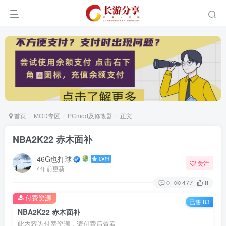
首页
MOD专区
PCmod及修改器
正文
NBA2K22 赤木面补
46G也打球
关注
4年前更新
0
477
8
付费资源
已售 83
NBA2K22 赤木面补
此内容为付费资源，请付费后查看