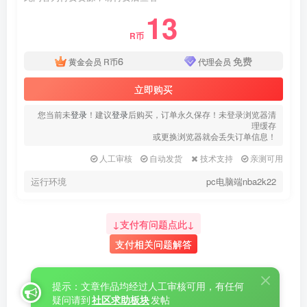
13
R币
6
免费
黄金会员
R币
代理会员
立即购买
您当前未
登录
！建议
登录
后购买，订单永久保存！未登录浏览器清
理缓存
或更换浏览器就会丢失订单信息！
人工审核
自动发货
技术支持
亲测可用
运行环境
pc电脑端nba2k22
↓支付有问题点此↓
支付相关问题解答
提示：文章作品均经过人工审核可用，有任何
疑问请到
社区求助板块
发帖