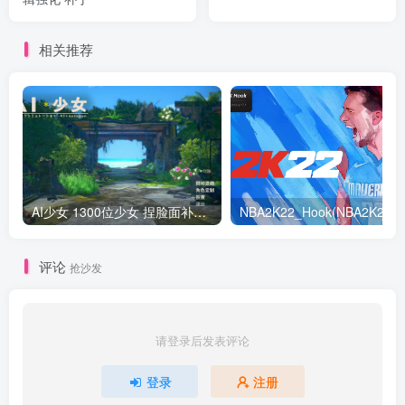
相关推荐
AI少女 1300位少女 捏脸面补数据整合包 总有一位是你想要的
NB
评论
抢沙发
请登录后发表评论
登录
注册