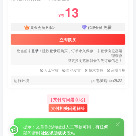
13
R币
5
免费
黄金会员
R币
代理会员
立即购买
您当前未
登录
！建议
登录
后购买，订单永久保存！未登录浏览器清
理缓存
或更换浏览器就会丢失订单信息！
人工审核
自动发货
技术支持
亲测可用
运行环境
pc电脑端nba2k22
↓支付有问题点此↓
支付相关问题解答
提示：文章作品均经过人工审核可用，有任何
疑问请到
社区求助板块
发帖