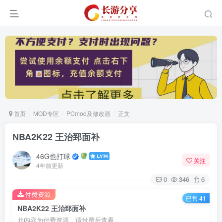
首页
MOD专区
PCmod及修改器
正文
NBA2K22 王治郅面补
46G也打球
关注
4年前更新
0
346
6
付费资源
已售 41
NBA2K22 王治郅面补
此内容为付费资源，请付费后查看