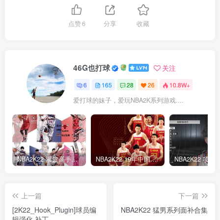
点赞
6
分享
收藏
46G也打球
关注
6
165
28
26
10.8W+
爱打球的妹子，爱玩NBA2K系列游戏....
NBA2K22 灌篮高手面补合集
NBA2K22 19年中国队面补合集
上一篇
下一篇
[2K22_Hook_Plugin]球员编
NBA2K22 猛男系列面补合集
辑强化 补丁