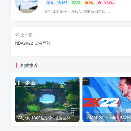
6
165
28
26
10.8W+
爱打球的妹子，爱玩NBA2K系列游戏....
上一篇
NBA2K22 毒液面补
相关推荐
AI少女 1300位少女 捏脸面补数据整合包 总有一位是你想要的