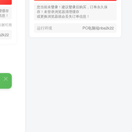
您当前未
您当前未
登录
登录
！建议
！建议
登录
登录
后购买，订单永久保
后购买，订单永久保
理缓存
存！未登录浏览器清理缓存
存！未登录浏览器清理缓存
信息！
或更换浏览器就会丢失订单信息！
或更换浏览器就会丢失订单信息！
亲测可用
运行环境
运行环境
PC电脑端nba2k22
PC电脑端nba2k22
2k22
热门文章
TOP1
3.4W+人已阅读
蠢沫沫 写真合集
童颜网红樱井宁宁写真集套
TOP2
图
5年前
1.8W+人已阅读