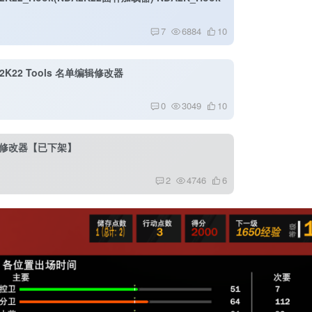
7
6884
10
2K22 Tools 名单编辑修改器
0
3049
10
生涯修改器【已下架】
2
4746
6