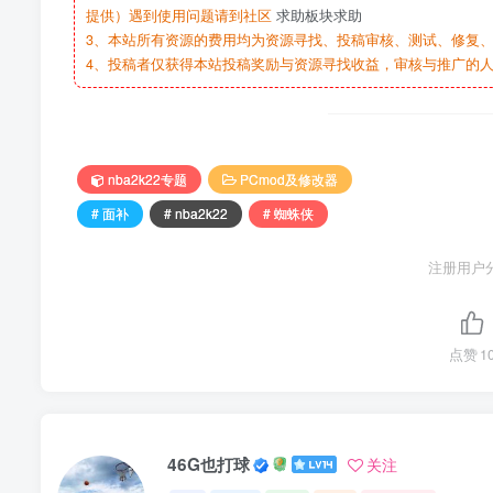
提供）遇到使用问题请到社区
求助板块求助
3、本站所有资源的费用均为资源寻找、投稿审核、测试、修复、
4、投稿者仅获得本站投稿奖励与资源寻找收益，审核与推广的
nba2k22专题
PCmod及修改器
# 面补
# nba2k22
# 蜘蛛侠
注册用户
点赞
1
46G也打球
关注