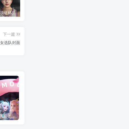
NBA2K22 项链精品蔡徐坤面补
NBA2K22 流川枫面补
NBA2K22 08年中国队面补合集
下一篇
队美女选队封面
AI少女/HS2甜心选择2 仿王者荣耀人物卡全合集打包
NBA2K22 灌篮高手面补合集