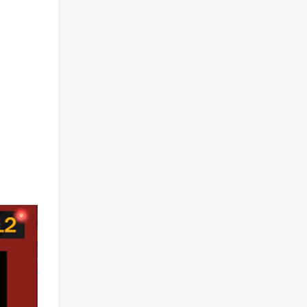
免费漫画 小程序
TOP3
5年前
1.4W+人已阅读
樱井宁宁cos风纪委员写真套
TOP4
图
4年前
1.3W+人已阅读
蠢沫沫 大巴车+健身环+埃及
TOP5
喵COS写真合集
4年前
1.1W+人已阅读
桜桃喵COS暖暖+长裙妹抖写
TOP6
真合集
4年前
9507人已阅读