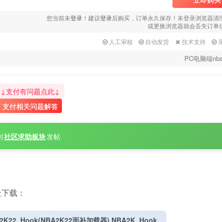
您当前未
登录
！建议
登录
后购买，订单永久保存！未登录浏览器清
或更换浏览器就会丢失订单
人工审核
自动发货
技术支持
PC电脑端nba
↓支付有问题点此↓
支付相关问题解答
到
社区求助板块
发帖
址下载：
2K22_Hook(NBA2K22面补加载器) NBA2K_Hook