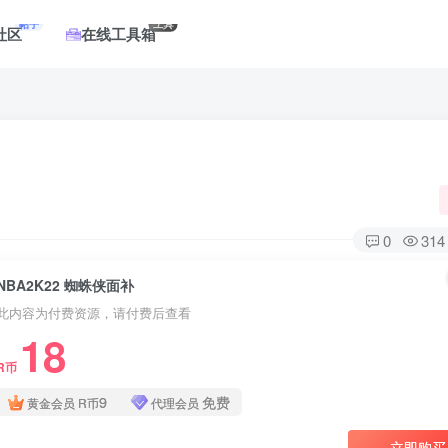
帖子
工具
社区
在线工具箱
0
314
NBA2K22 蜘蛛侠面补
此内容为付费资源，请付费后查看
18
R币
9
免费
黄金会员
R币
代理会员
立即购买