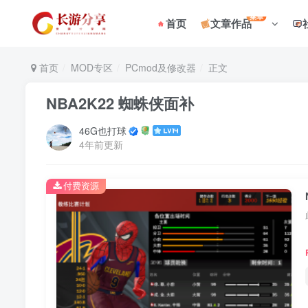
菜单
首页
文章作品
首页
MOD专区
PCmod及修改器
正文
NBA2K22 蜘蛛侠面补
46G也打球
4年前更新
付费资源