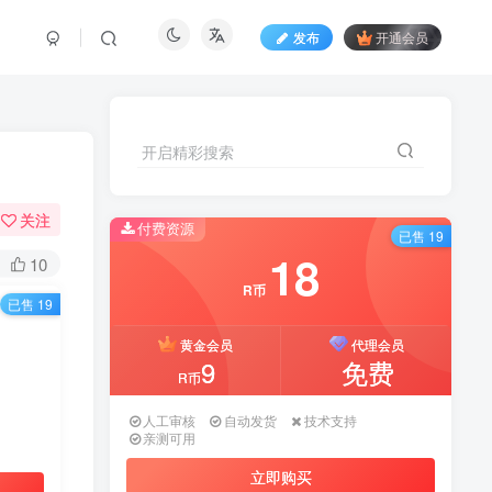
发布
开通会员
开启精彩搜索
开启精彩搜索
关注
付费资源
付费资源
已售 19
已售 19
18
18
10
R币
R币
已售 19
黄金会员
黄金会员
代理会员
代理会员
9
9
免费
免费
R币
R币
人工审核
人工审核
自动发货
自动发货
技术支持
技术支持
亲测可用
亲测可用
立即购买
立即购买