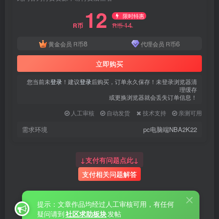
12
限时特惠
14
R币
R币
8
6
黄金会员
R币
代理会员
R币
立即购买
您当前未
登录
！建议
登录
后购买，订单永久保存！未登录浏览器清
理缓存
或更换浏览器就会丢失订单信息！
人工审核
自动发货
技术支持
亲测可用
需求环境
pc电脑端NBA2K22
↓支付有问题点此↓
支付相关问题解答
提示：文章作品均经过人工审核可用，有任何
疑问请到
社区求助板块
发帖