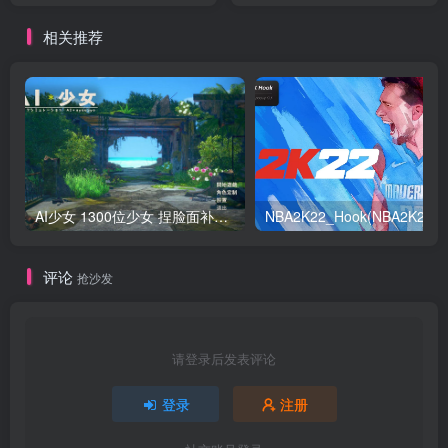
相关推荐
AI少女 1300位少女 捏脸面补数据整合包 总有一位是你想要的
NB
评论
抢沙发
请登录后发表评论
登录
注册