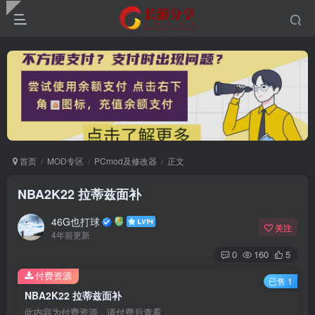
首页
MOD专区
PCmod及修改器
正文
NBA2K22 拉蒂兹面补
46G也打球
关注
4年前更新
0
160
5
付费资源
已售 1
NBA2K22 拉蒂兹面补
此内容为付费资源，请付费后查看