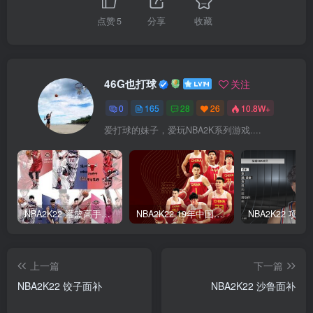
点赞
5
分享
收藏
46G也打球
关注
0
165
28
26
10.8W+
爱打球的妹子，爱玩NBA2K系列游戏....
NBA2K22 灌篮高手面补合集
NBA2K22 19年中国队面补合集
上一篇
下一篇
NBA2K22 饺子面补
NBA2K22 沙鲁面补