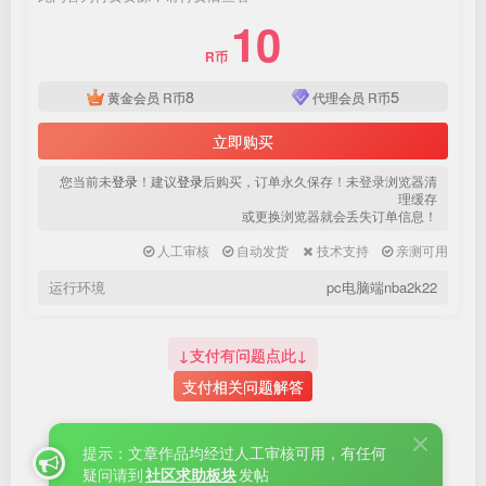
登录密码
10
找回密码
|
免密登录
记住登录
R币
8
5
黄金会员
R币
代理会员
R币
登录
立即购买
社交账号登录
您当前未
登录
！建议
登录
后购买，订单永久保存！未登录浏览器清
理缓存
或更换浏览器就会丢失订单信息！
QQ登录
微信登录
人工审核
自动发货
技术支持
亲测可用
使用社交账号登录即表示同意
用户协议
、
隐私声明
运行环境
pc电脑端nba2k22
↓支付有问题点此↓
支付相关问题解答
提示：文章作品均经过人工审核可用，有任何
疑问请到
社区求助板块
发帖