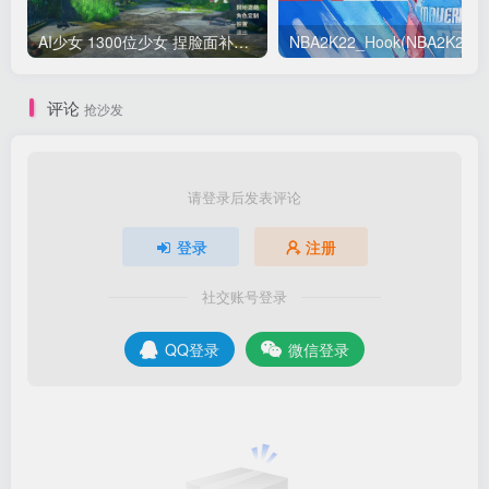
AI少女 1300位少女 捏脸面补数据整合包 总有一位是你想要的
NB
评论
抢沙发
请登录后发表评论
登录
注册
社交账号登录
QQ登录
微信登录