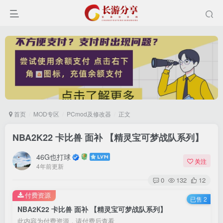
首页
MOD专区
PCmod及修改器
正文
NBA2K22 卡比兽 面补 【精灵宝可梦战队系列】
登录
46G也打球
关注
4年前更新
没有账号？立即注册
0
132
12
付费资源
已售 2
用户名或邮箱
NBA2K22 卡比兽 面补 【精灵宝可梦战队系列】
此内容为付费资源，请付费后查看