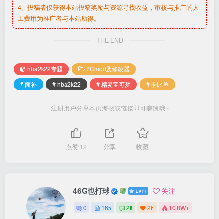
4、投稿者仅获得本站投稿奖励与资源寻找收益，审核与推广的人
工费用为推广者与本站所得。
THE END
nba2k22专题
PCmod及修改器
# 面补
# nba2k22
# 精灵宝可梦
# 卡比兽
注册用户分享本页海报或链接即可赚钱哦~
点赞
12
分享
收藏
46G也打球
关注
0
165
28
26
10.8W+