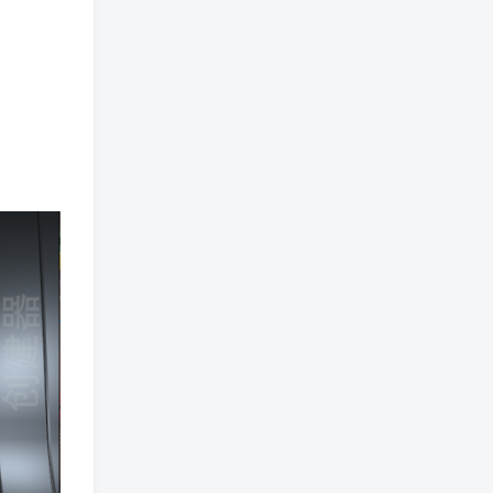
免费漫画 小程序
TOP3
5年前
1.4W+人已阅读
樱井宁宁cos风纪委员写真套
TOP4
图
4年前
1.3W+人已阅读
蠢沫沫 大巴车+健身环+埃及
TOP5
喵COS写真合集
4年前
1.1W+人已阅读
桜桃喵COS暖暖+长裙妹抖写
TOP6
真合集
4年前
9505人已阅读