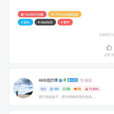
nba2k22专题
PCmod及修改器
# 面补
# nba2k22
# 曹芳
注册用户
点赞
1
46G也打球
关注
0
165
28
26
10.8W+
爱打球的妹子，爱玩NBA2K系列游戏....