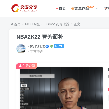
菜单
首页
文章作品
首页
MOD专区
PCmod及修改器
正文
NBA2K22 曹芳面补
46G也打球
4年前更新
付费资源