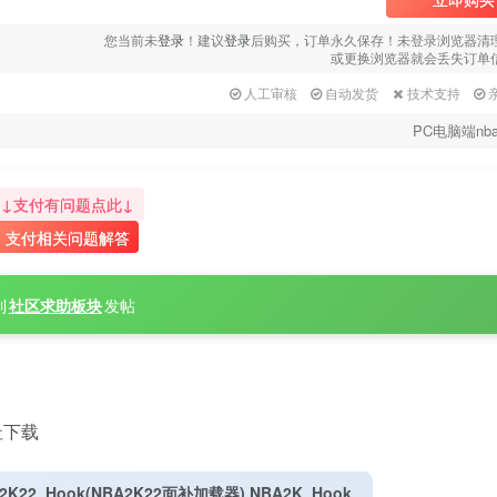
您当前未
登录
！建议
登录
后购买，订单永久保存！未登录浏览器清
或更换浏览器就会丢失订单
人工审核
自动发货
技术支持
PC电脑端nba
↓支付有问题点此↓
支付相关问题解答
到
社区求助板块
发帖
址下载
2K22_Hook(NBA2K22面补加载器) NBA2K_Hook