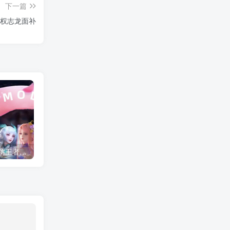
下一篇
2 权志龙面补
AI少女/HS2甜心选择2 仿王者荣耀人物卡全合集打包
NBA2K22 灌篮高手面补合集