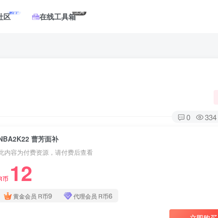
帖子
工具
社区
在线工具箱
0
334
NBA2K22 曹芳面补
此内容为付费资源，请付费后查看
12
R币
9
6
黄金会员
R币
代理会员
R币
立即购买