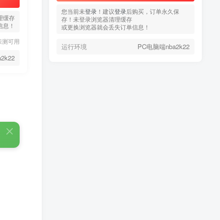
您当前未
您当前未
登录
登录
！建议
！建议
登录
登录
后购买，订单永久保
后购买，订单永久保
理缓存
存！未登录浏览器清理缓存
存！未登录浏览器清理缓存
信息！
或更换浏览器就会丢失订单信息！
或更换浏览器就会丢失订单信息！
亲测可用
运行环境
运行环境
PC电脑端nba2k22
PC电脑端nba2k22
2k22
热门文章
TOP1
3.4W+人已阅读
蠢沫沫 写真合集
童颜网红樱井宁宁写真集套
TOP2
图
5年前
1.8W+人已阅读