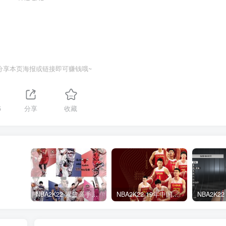
分享本页海报或链接即可赚钱哦~
5
分享
收藏
NBA2K22 灌篮高手面补合集
NBA2K22 19年中国队面补合集