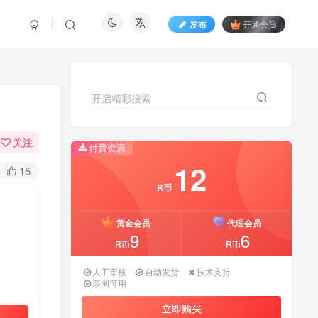
发布
开通会员
开启精彩搜索
开启精彩搜索
关注
付费资源
付费资源
12
12
15
R币
R币
黄金会员
黄金会员
代理会员
代理会员
9
9
6
6
R币
R币
R币
R币
人工审核
人工审核
自动发货
自动发货
技术支持
技术支持
亲测可用
亲测可用
立即购买
立即购买