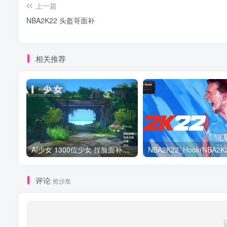
上一篇
NBA2K22 头盔哥面补
相关推荐
AI少女 1300位少女 捏脸面补数据整合包 总有一位是你想要的
评论
抢沙发