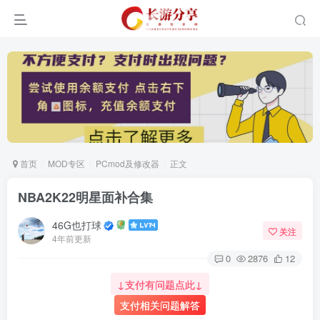
首页
MOD专区
PCmod及修改器
正文
NBA2K22明星面补合集
46G也打球
关注
4年前更新
0
2876
12
↓支付有问题点此↓
支付相关问题解答