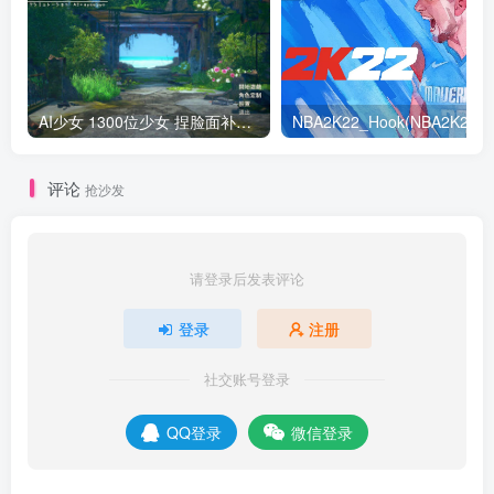
AI少女 1300位少女 捏脸面补数据整合包 总有一位是你想要的
NB
评论
抢沙发
请登录后发表评论
登录
注册
社交账号登录
QQ登录
微信登录