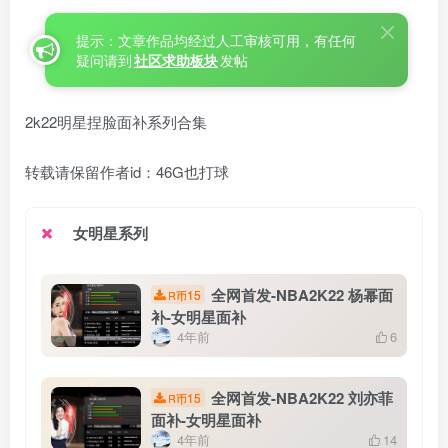
提示：文章作品均经过人工审核可用，有任何
疑问请到
社区求助板块
发帖
2k22明星捏脸面补系列合集
转载请保留作者id：46G也打球
女明星系列
全网首发-NBA2K22 杨幂面
15
R币
补-女明星面补
4年前
6
全网首发-NBA2K22 刘亦菲
15
R币
面补-女明星面补
4年前
14