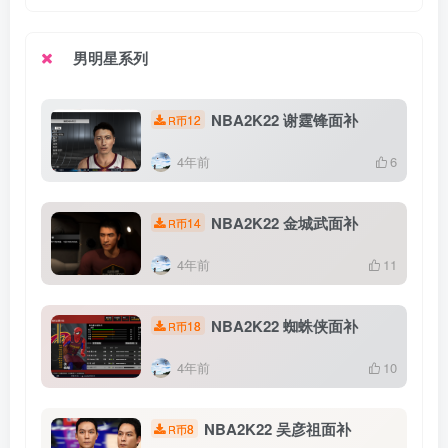
男明星系列
NBA2K22 谢霆锋面补
12
R币
4年前
6
NBA2K22 金城武面补
14
R币
4年前
11
NBA2K22 蜘蛛侠面补
18
R币
4年前
10
NBA2K22 吴彦祖面补
8
R币