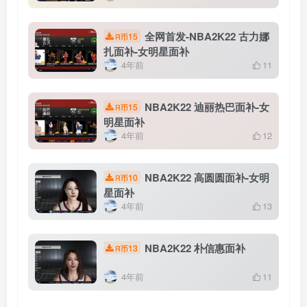
全网首发-NBA2K22 古力娜
15
R币
扎面补-女明星面补
4年前
11
NBA2K22 迪丽热巴面补-女
15
R币
明星面补
4年前
12
NBA2K22 高圆圆面补-女明
10
R币
星面补
4年前
13
NBA2K22 朴信惠面补
13
R币
4年前
11