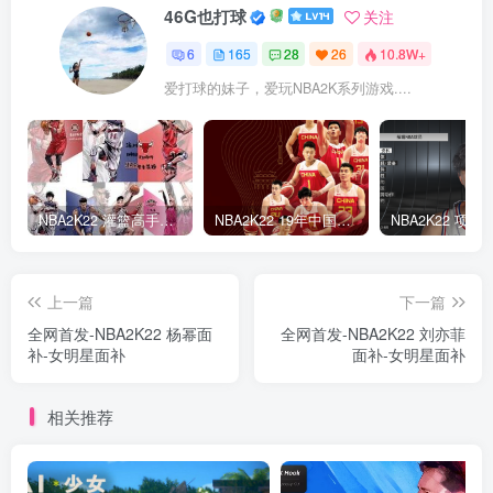
46G也打球
关注
6
165
28
26
10.8W+
爱打球的妹子，爱玩NBA2K系列游戏....
NBA2K22 灌篮高手面补合集
NBA2K22 19年中国队面补合集
上一篇
下一篇
全网首发-NBA2K22 杨幂面
全网首发-NBA2K22 刘亦菲
补-女明星面补
面补-女明星面补
相关推荐