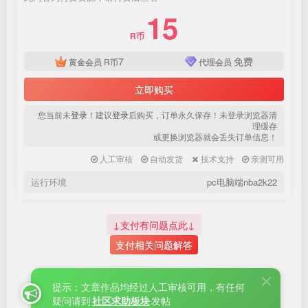
登录密码
15
找回密码
|
免密登录
记住登录
R币
7
免费
黄金会员
R币
代理会员
登录
立即购买
社交账号登录
您当前未
登录
！建议
登录
后购买，订单永久保存！未登录浏览器清
理缓存
或更换浏览器就会丢失订单信息！
QQ登录
微信登录
人工审核
自动发货
技术支持
亲测可用
使用社交账号登录即表示同意
用户协议
、
隐私声明
运行环境
pc电脑端nba2k22
↓支付有问题点此↓
支付相关问题解答
提示：文章作品均经过人工审核可用，有任何
疑问请到
社区求助板块
发帖