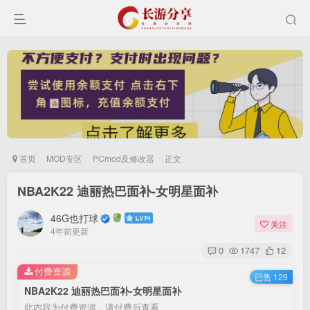
首页
MOD专区
PCmod及修改器
正文
NBA2K22 迪丽热巴面补-女明星面补
登录
46G也打球
关注
4年前更新
没有账号？立即注册
0
1747
12
付费资源
已售 129
用户名或邮箱
NBA2K22 迪丽热巴面补-女明星面补
此内容为付费资源，请付费后查看