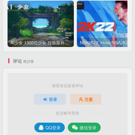
AI少女 1300位少女 捏脸面补数据整合包 总有一位是你想要的
NB
评论
抢沙发
请登录后发表评论
登录
注册
社交账号登录
QQ登录
微信登录