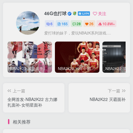
46G也打球
关注
6
165
28
26
10.8W+
爱打球的妹子，爱玩NBA2K系列游戏....
NBA2K22 灌篮高手面补合集
NBA2K22 19年中国队面补合集
上一篇
下一篇
全网首发-NBA2K22 古力娜
NBA2K22 灭霸面补
扎面补-女明星面补
相关推荐