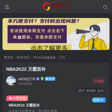
首页
MOD专区
PCmod及修改器
正文
NBA2K22 灭霸面补
46G也打球
关注
4年前更新
0
620
6
付费资源
已售 51
NBA2K22 灭霸面补
此内容为付费资源，请付费后查看