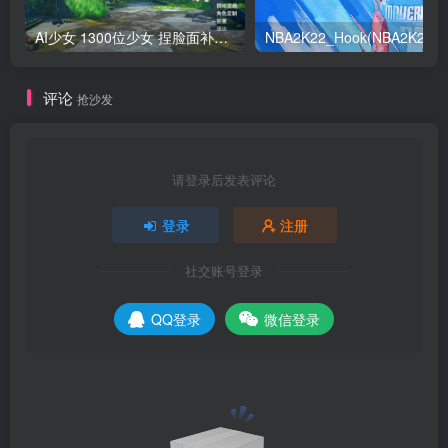
AI少女 1300位少女 捏脸面补数据整合包 总有一位是你想要的
NB
评论
抢沙发
请登录后发表评论
登录
注册
社交账号登录
QQ登录
微信登录