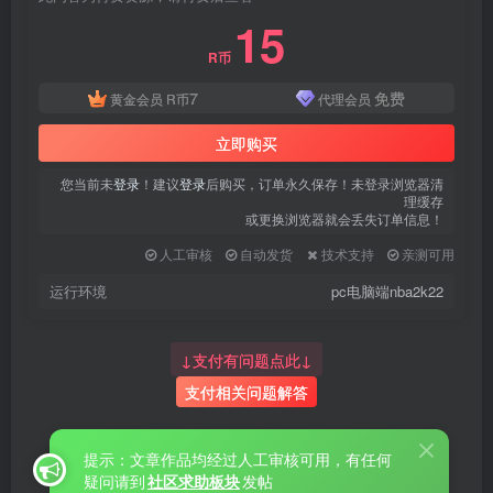
15
R币
7
免费
黄金会员
R币
代理会员
立即购买
您当前未
登录
！建议
登录
后购买，订单永久保存！未登录浏览器清
理缓存
或更换浏览器就会丢失订单信息！
人工审核
自动发货
技术支持
亲测可用
运行环境
pc电脑端nba2k22
↓支付有问题点此↓
支付相关问题解答
提示：文章作品均经过人工审核可用，有任何
疑问请到
社区求助板块
发帖