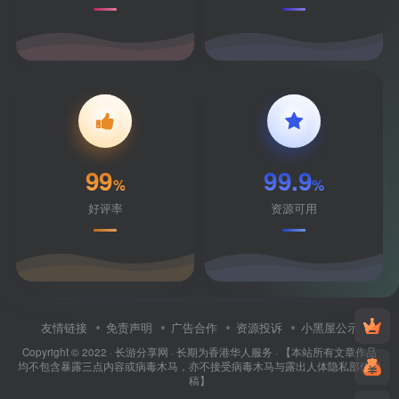
99
99.9
%
%
好评率
资源可用
友情链接
免责声明
广告合作
资源投诉
小黑屋公示
Copyright © 2022 ·
长游分享网
· 长期为香港华人服务 · 【本站所有文章作品
均不包含暴露三点内容或病毒木马，亦不接受病毒木马与露出人体隐私部位投
稿】