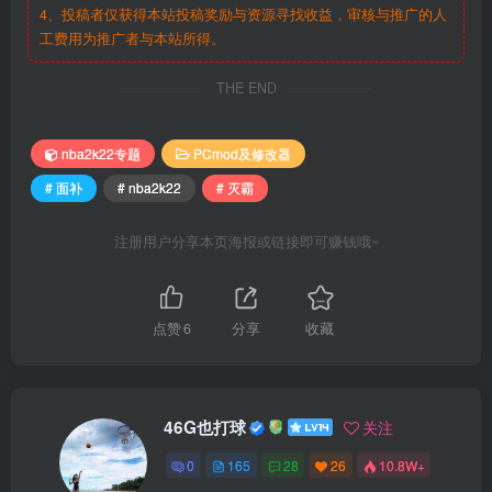
4、投稿者仅获得本站投稿奖励与资源寻找收益，审核与推广的人
工费用为推广者与本站所得。
THE END
nba2k22专题
PCmod及修改器
# 面补
# nba2k22
# 灭霸
注册用户分享本页海报或链接即可赚钱哦~
点赞
6
分享
收藏
46G也打球
关注
0
165
28
26
10.8W+